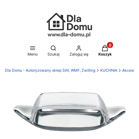
Produkty w koszy
Otwórz wyszukiwarkę
Menu
Szukaj
Zaloguj się
Koszyk
Dla Domu - Autoryzowany sklep Silit, WMF, Zwilling
KUCHNIA
Akcesori