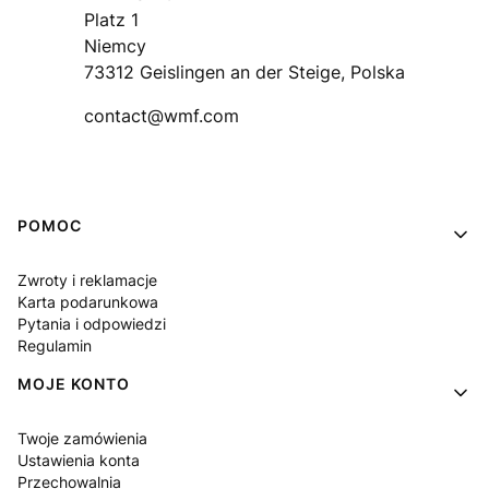
Platz 1
Niemcy
73312 Geislingen an der Steige, Polska
contact@wmf.com
Linki w stopce
POMOC
Zwroty i reklamacje
Karta podarunkowa
Pytania i odpowiedzi
Regulamin
MOJE KONTO
Twoje zamówienia
Ustawienia konta
Przechowalnia