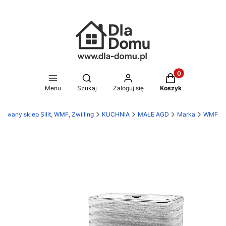
Produkty w koszy
Otwórz wyszukiwarkę
Menu
Szukaj
Zaloguj się
Koszyk
owany sklep Silit, WMF, Zwilling
KUCHNIA
MAŁE AGD
Marka
WMF