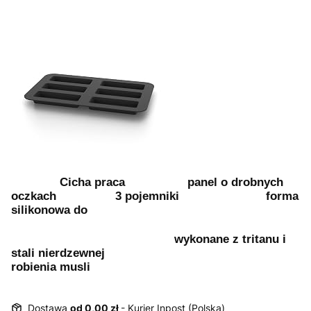
Cicha praca panel o drobnych
oczkach 3 pojemniki forma
silikonowa do
wykonane z tritanu i
stali nierdzewnej
r
obienia musli
Dostawa
od 0,00 zł
- Kurier Inpost (Polska)