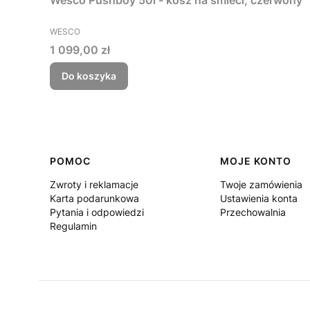
Wesco Pushboy 50l - kosz na śmieci, czerwony
PRODUCENT
WESCO
Cena
1 099,00 zł
Do koszyka
Linki w stopce
POMOC
MOJE KONTO
Zwroty i reklamacje
Twoje zamówienia
Karta podarunkowa
Ustawienia konta
Pytania i odpowiedzi
Przechowalnia
Regulamin