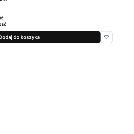
ść:
lość
Dodaj do koszyka