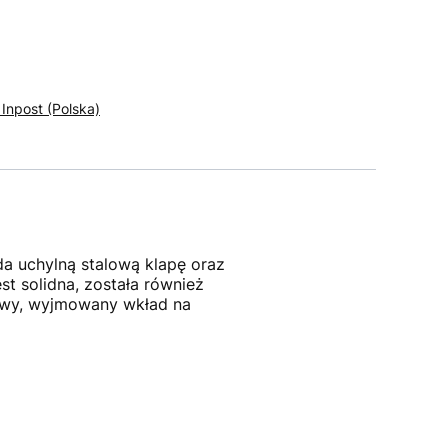
 Inpost (Polska)
da uchylną stalową klapę oraz
t solidna, została również
lowy, wyjmowany wkład na