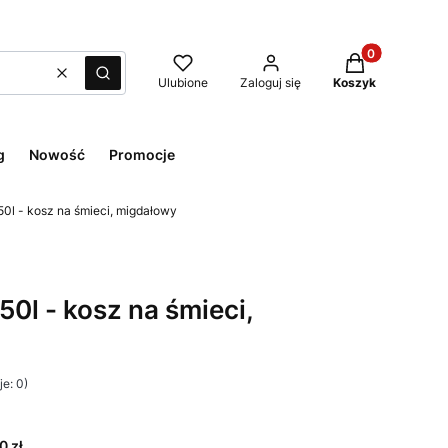
Produkty w kos
Wyczyść
Szukaj
Ulubione
Zaloguj się
Koszyk
g
Nowość
Promocje
0l - kosz na śmieci, migdałowy
0l - kosz na śmieci,
e: 0)
0 zł