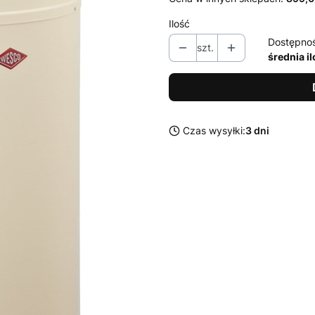
Ilość
Dostępno
szt.
średnia i
Czas wysyłki:
3 dni