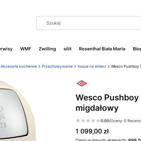
erwisy
WMF
Zwilling
silit
Rosenthal Biała Maria
Blo
Akcesoria kuchenne
Przechowywanie
kosze na śmieci
Wesco Pushboy 5
Wesco Pushboy 5
migdałowy
0.00
(Oceny: 0 Recenzj
Cena
1 099,00 zł
Cena w innych sklepach:
899,0