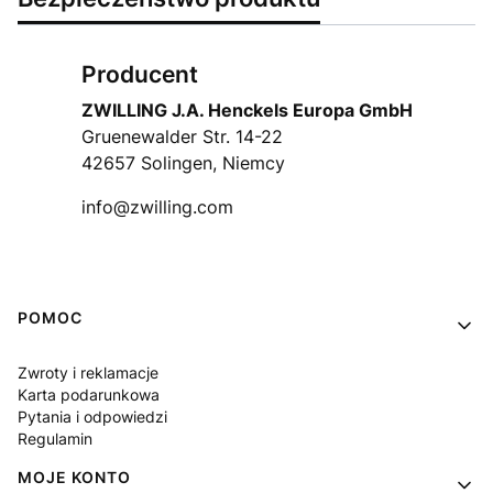
Producent
ZWILLING J.A. Henckels Europa GmbH
Gruenewalder Str. 14-22
42657 Solingen, Niemcy
info@zwilling.com
Linki w stopce
POMOC
Zwroty i reklamacje
Karta podarunkowa
Pytania i odpowiedzi
Regulamin
MOJE KONTO