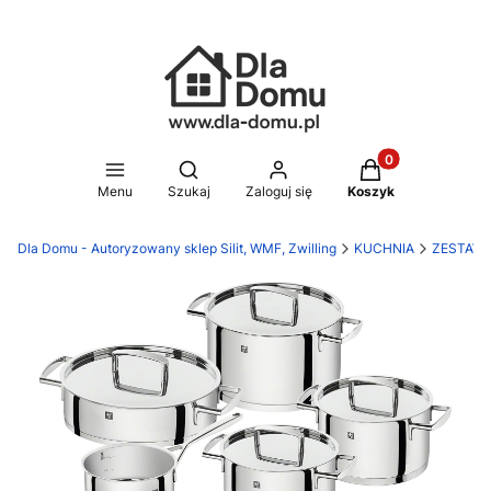
Produkty w koszy
Otwórz wyszukiwarkę
Menu
Szukaj
Zaloguj się
Koszyk
Dla Domu - Autoryzowany sklep Silit, WMF, Zwilling
KUCHNIA
ZESTAW