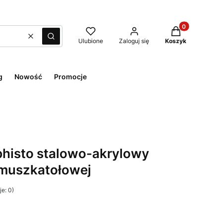
Produkty w kos
Wyczyść
Szukaj
Ulubione
Zaloguj się
Koszyk
g
Nowość
Promocje
histo stalowo-akrylowy
 muszkatołowej
e: 0)