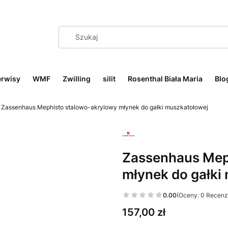
erwisy
WMF
Zwilling
silit
Rosenthal Biała Maria
Blo
Zassenhaus Mephisto stalowo-akrylowy młynek do gałki muszkatołowej
Zassenhaus Mep
młynek do gałki
0.00
(Oceny: 0 Recenzj
Cena
157,00 zł