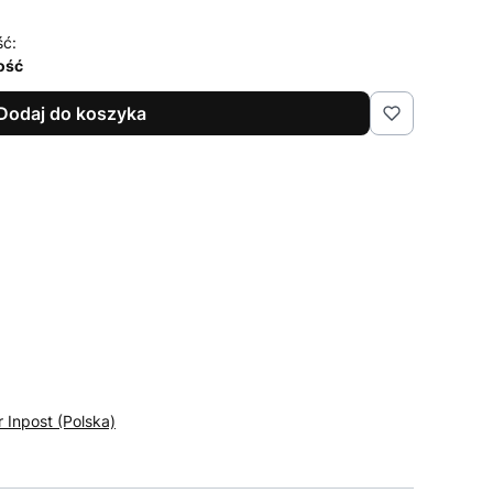
ść:
lość
Dodaj do koszyka
r Inpost (Polska)