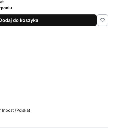
ść:
rpaniu
Dodaj do koszyka
r Inpost (Polska)