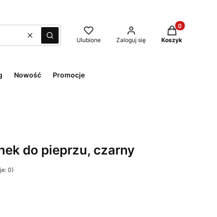
Produkty w kos
Wyczyść
Szukaj
Ulubione
Zaloguj się
Koszyk
g
Nowość
Promocje
ek do pieprzu, czarny
e: 0)