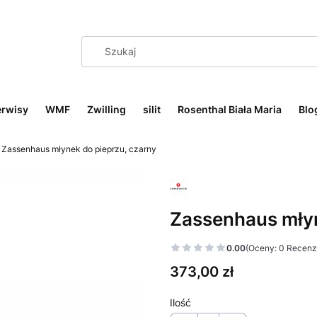
erwisy
WMF
Zwilling
silit
Rosenthal Biała Maria
Blo
Zassenhaus młynek do pieprzu, czarny
Zassenhaus młyn
0.00
(Oceny: 0 Recenzj
Cena
373,00 zł
Ilość