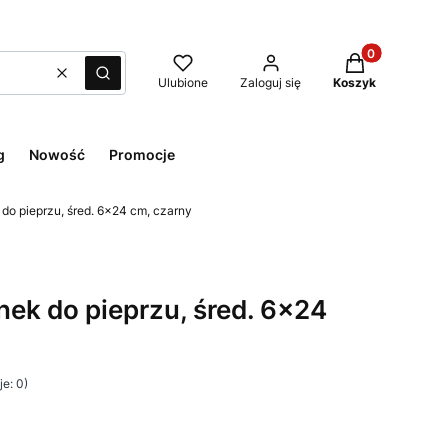
Produkty w kos
Wyczyść
Szukaj
Ulubione
Zaloguj się
Koszyk
g
Nowość
Promocje
do pieprzu, śred. 6x24 cm, czarny
ek do pieprzu, śred. 6x24
e: 0)