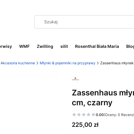
erwisy
WMF
Zwilling
silit
Rosenthal Biała Maria
Blo
Akcesoria kuchenne
Młynki & pojemniki na przyprawy
Zassenhaus młynek 
Zassenhaus młyn
cm, czarny
0.00
(Oceny: 0 Recenzj
Cena
225,00 zł