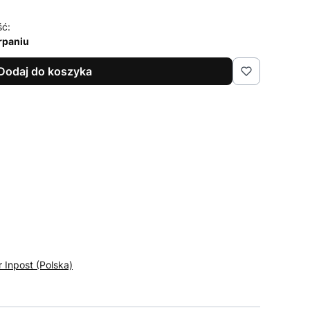
ść:
rpaniu
Dodaj do koszyka
r Inpost (Polska)