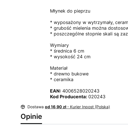
Młynek do pieprzu
* wyposażony w wytrzymały, ceram
* grubość mielenia można dostosować
* poszczególne stopnie skali są za
Wymiary
* średnica 6 cm
* wysokość 24 cm
Materiał
* drewno bukowe
* ceramika
EAN:
4006528020243
Kod Producenta:
020243
Dostawa
od 16,90 zł
- Kurier Inpost (Polska)
Opinie