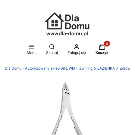
Produkty w koszy
Otwórz wyszukiwarkę
Menu
Szukaj
Zaloguj się
Koszyk
Dla Domu - Autoryzowany sklep Silit, WMF, Zwilling
ŁAZIENKA
Zdrowie 