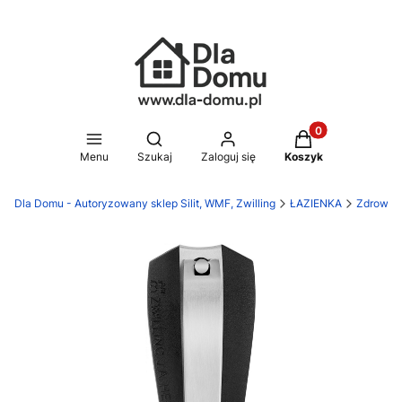
Produkty w koszy
Otwórz wyszukiwarkę
Menu
Szukaj
Zaloguj się
Koszyk
Dla Domu - Autoryzowany sklep Silit, WMF, Zwilling
ŁAZIENKA
Zdrowie 