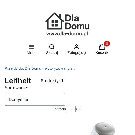
Produkty w koszy
Otwórz wyszukiwarkę
Menu
Szukaj
Zaloguj się
Koszyk
Przejdź do:
Dla Domu - Autoryzowany sklep Silit, WMF, Zwilling
Leifheit
Produkty:
1
Lista produktów
Sortowanie:
Domyślne
Strona
z 1