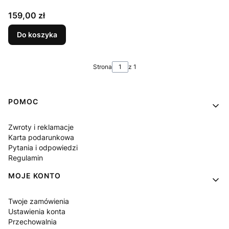
Cena
159,00 zł
Do koszyka
Strona
z 1
Linki w stopce
POMOC
Zwroty i reklamacje
Karta podarunkowa
Pytania i odpowiedzi
Regulamin
MOJE KONTO
Twoje zamówienia
Ustawienia konta
Przechowalnia