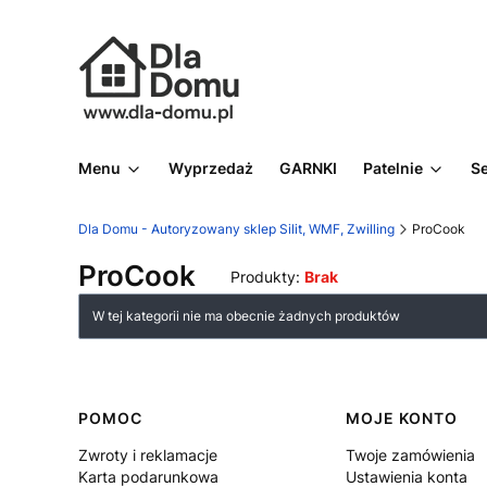
Menu
Wyprzedaż
GARNKI
Patelnie
S
Dla Domu - Autoryzowany sklep Silit, WMF, Zwilling
ProCook
ProCook
Produkty:
Brak
Lista produktów
W tej kategorii nie ma obecnie żadnych produktów
Linki w stopce
POMOC
MOJE KONTO
Zwroty i reklamacje
Twoje zamówienia
Karta podarunkowa
Ustawienia konta