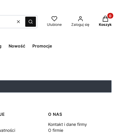
Produkty w kos
Wyczyść
Szukaj
Ulubione
Zaloguj się
Koszyk
g
Nowość
Promocje
JE
O NAS
Kontakt i dane firmy
watności
O firmie