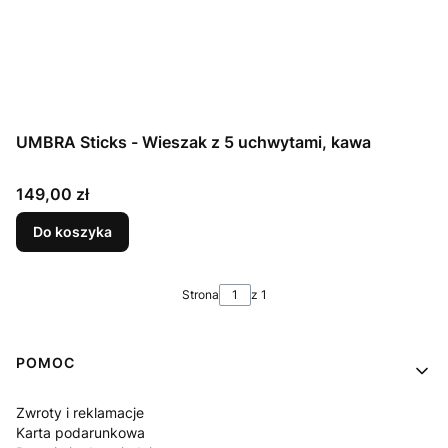
UMBRA Sticks - Wieszak z 5 uchwytami, kawa
Cena
149,00 zł
Do koszyka
Strona
z 1
Linki w stopce
POMOC
Zwroty i reklamacje
Karta podarunkowa