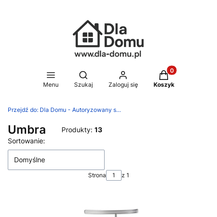
Produkty w koszy
Otwórz wyszukiwarkę
Menu
Szukaj
Zaloguj się
Koszyk
Przejdź do:
Dla Domu - Autoryzowany sklep Silit, WMF, Zwilling
Umbra
Produkty:
13
Lista produktów
Sortowanie:
Domyślne
Strona
z 1