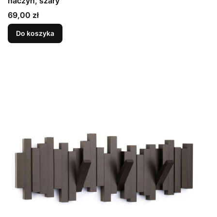
naczyń, szary
Cena
69,00 zł
Do koszyka