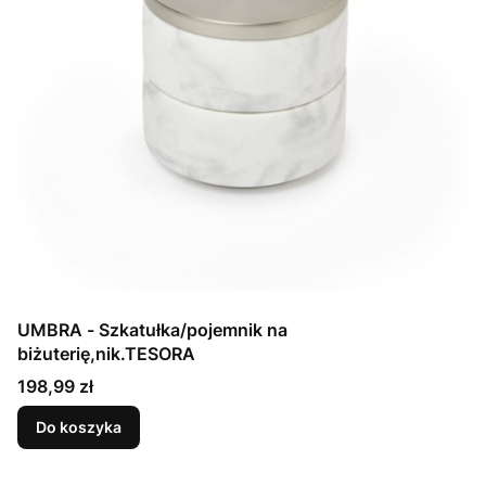
UMBRA - Szkatułka/pojemnik na
biżuterię,nik.TESORA
Cena
198,99 zł
Do koszyka