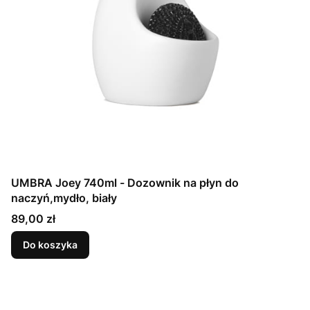
UMBRA Joey 740ml - Dozownik na płyn do
naczyń,mydło, biały
Cena
89,00 zł
Do koszyka