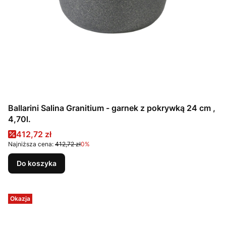
Ballarini Salina Granitium - garnek z pokrywką 24 cm ,
4,70l.
Cena promocyjna
412,72 zł
Najniższa cena:
412,72 zł
0%
Do koszyka
Okazja