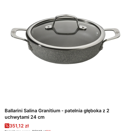
Ballarini Salina Granitium - patelnia głęboka z 2
uchwytami 24 cm
Cena promocyjna
351,12 zł