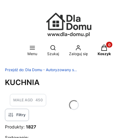
Produkty w koszy
Otwórz wyszukiwarkę
Menu
Szukaj
Zaloguj się
Koszyk
Przejdź do:
Dla Domu - Autoryzowany sklep Silit, WMF, Zwilling
KUCHNIA
MAŁE AGD
450
Filtry
Produkty:
1827
Sortowanie: