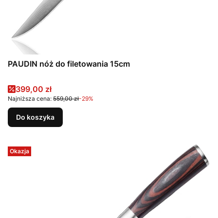
PAUDIN nóż do filetowania 15cm
Cena promocyjna
399,00 zł
Najniższa cena:
559,00 zł
-29%
Do koszyka
Okazja