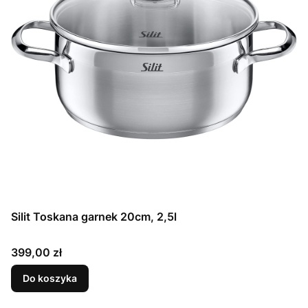
Silit Toskana garnek 20cm, 2,5l
Cena
399,00 zł
Do koszyka