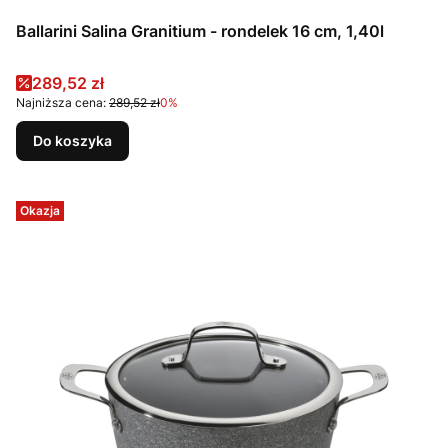
Ballarini Salina Granitium - rondelek 16 cm, 1,40l
Cena promocyjna
289,52 zł
Najniższa cena:
289,52 zł
0%
Do koszyka
Okazja