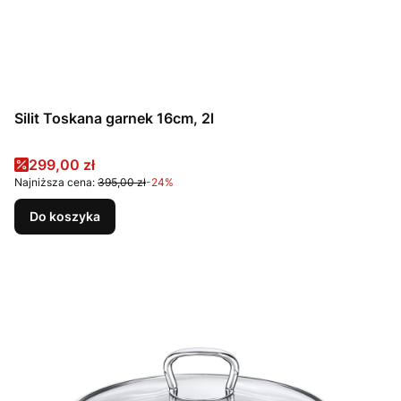
Silit Toskana garnek 16cm, 2l
Cena promocyjna
299,00 zł
Najniższa cena:
395,00 zł
-24%
Do koszyka