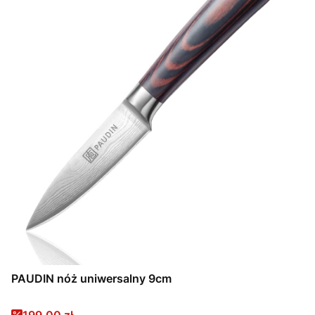
PAUDIN nóż uniwersalny 9cm
Cena promocyjna