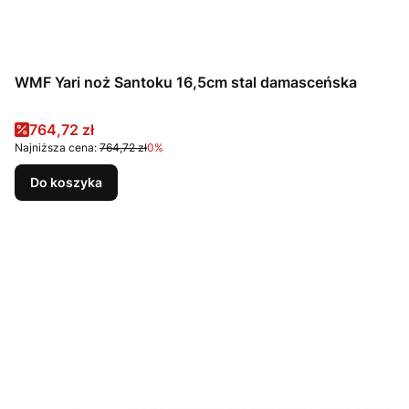
WMF Yari noż Santoku 16,5cm stal damasceńska
Cena promocyjna
764,72 zł
Najniższa cena:
764,72 zł
0%
Do koszyka