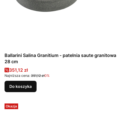
Ballarini Salina Granitium - patelnia saute granitowa
28 cm
Cena promocyjna
351,12 zł
Najniższa cena:
351,12 zł
0%
Do koszyka
Okazja