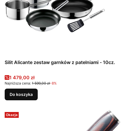
Silit Alicante zestaw garnków z patelniami - 10cz.
Cena promocyjna
1 479,00 zł
Najniższa cena:
1 599,00 zł
-8%
Do koszyka
Okazja