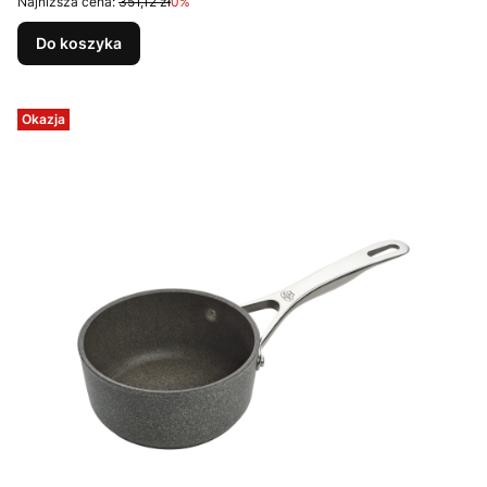
Najniższa cena:
351,12 zł
0%
Do koszyka
Okazja