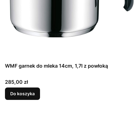
WMF garnek do mleka 14cm, 1,7l z powłoką
Cena
285,00 zł
Do koszyka