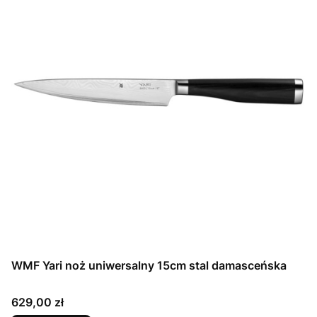
WMF Yari noż uniwersalny 15cm stal damasceńska
Cena
629,00 zł