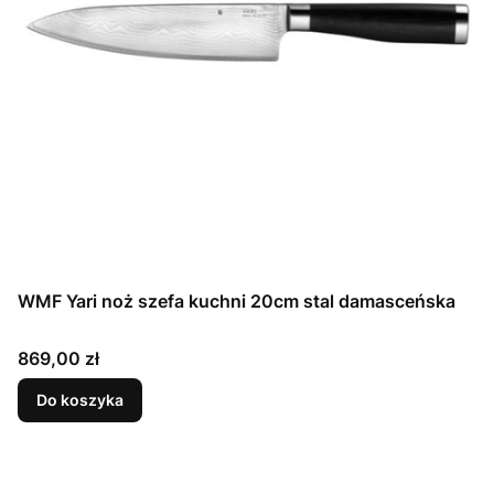
WMF Yari noż szefa kuchni 20cm stal damasceńska
Cena
869,00 zł
Do koszyka