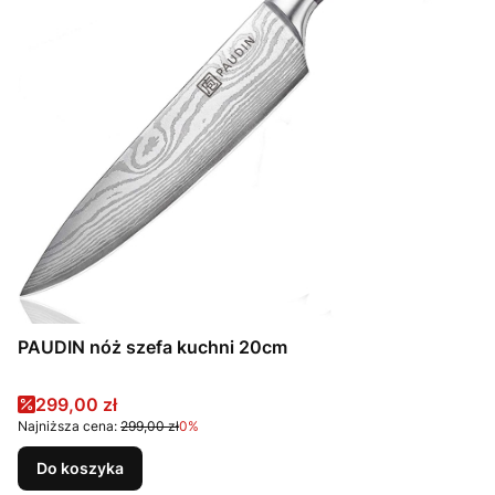
PAUDIN nóż szefa kuchni 20cm
Cena promocyjna
299,00 zł
Najniższa cena:
299,00 zł
0%
Do koszyka