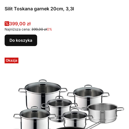
Silit Toskana garnek 20cm, 3,3l
Cena promocyjna
399,00 zł
Najniższa cena:
399,00 zł
0%
Do koszyka
Okazja