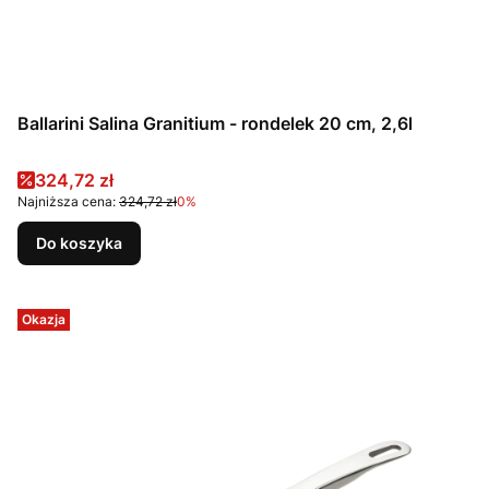
Ballarini Salina Granitium - rondelek 20 cm, 2,6l
Cena promocyjna
324,72 zł
Najniższa cena:
324,72 zł
0%
Do koszyka
Okazja