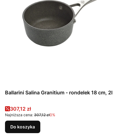
Ballarini Salina Granitium - rondelek 18 cm, 2l
Cena promocyjna
307,12 zł
Najniższa cena:
307,12 zł
0%
Do koszyka