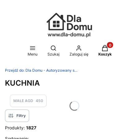
Produkty w koszy
Otwórz wyszukiwarkę
Menu
Szukaj
Zaloguj się
Koszyk
Przejdź do:
Dla Domu - Autoryzowany sklep Silit, WMF, Zwilling
KUCHNIA
MAŁE AGD
450
Filtry
Produkty:
1827
Sortowanie: