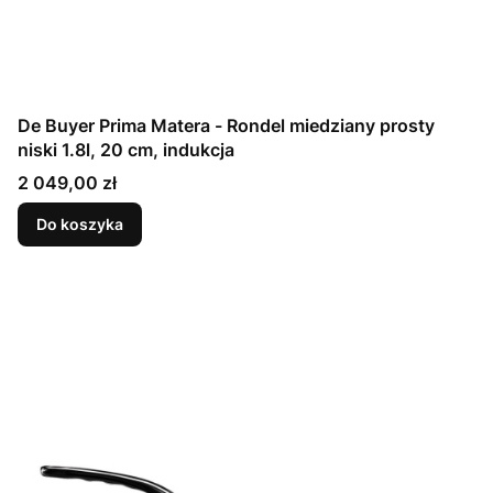
De Buyer Prima Matera - Rondel miedziany prosty
niski 1.8l, 20 cm, indukcja
Cena
2 049,00 zł
Do koszyka