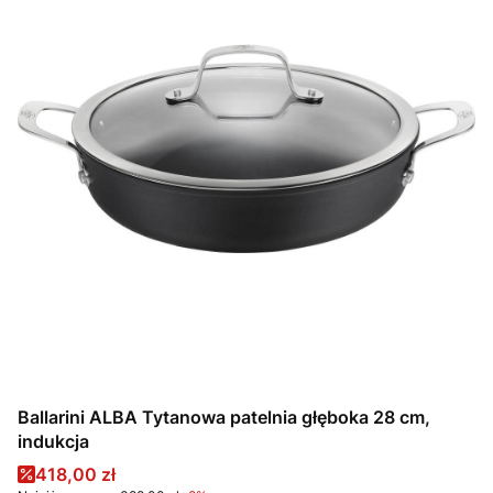
Ballarini ALBA Tytanowa patelnia głęboka 28 cm,
indukcja
Cena promocyjna
418,00 zł