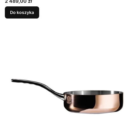
Cena
2 489,00 zł
Do koszyka