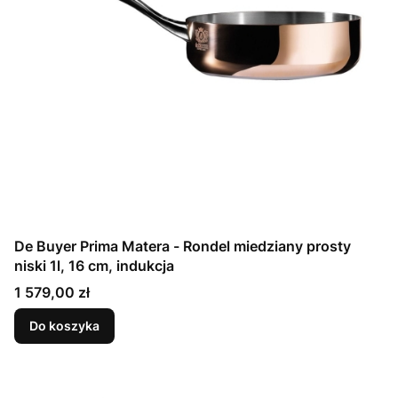
De Buyer Prima Matera - Rondel miedziany prosty
niski 1l, 16 cm, indukcja
Cena
1 579,00 zł
Do koszyka