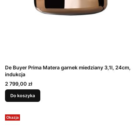
De Buyer Prima Matera garnek miedziany 3,1l, 24cm,
indukcja
Cena
2 799,00 zł
Do koszyka
Okazja