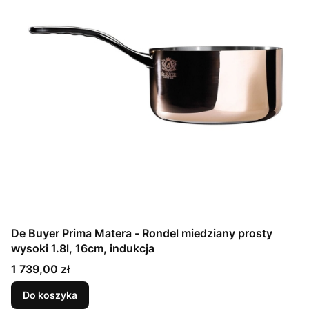
De Buyer Prima Matera - Rondel miedziany prosty
wysoki 1.8l, 16cm, indukcja
Cena
1 739,00 zł
Do koszyka