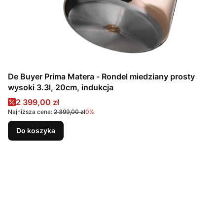
De Buyer Prima Matera - Rondel miedziany prosty
wysoki 3.3l, 20cm, indukcja
Cena promocyjna
2 399,00 zł
Najniższa cena:
2 399,00 zł
0%
Do koszyka