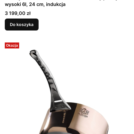
wysoki 6l, 24 cm, indukcja
Cena
3 199,00 zł
Do koszyka
Okazja