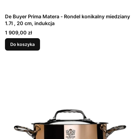
De Buyer Prima Matera - Rondel konikalny miedziany
1.7l , 20 cm, indukcja
Cena
1 909,00 zł
Do koszyka