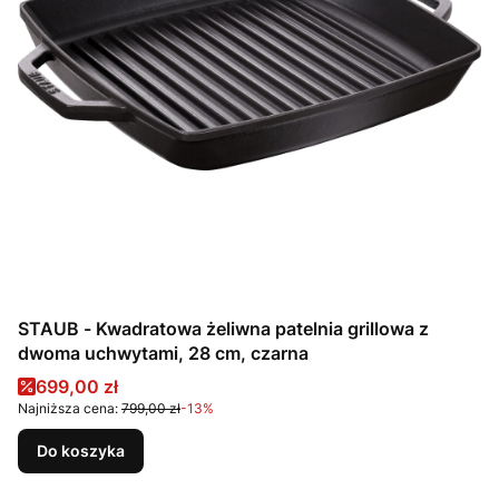
STAUB - Kwadratowa żeliwna patelnia grillowa z
dwoma uchwytami, 28 cm, czarna
Cena promocyjna
699,00 zł
Najniższa cena:
799,00 zł
-13%
Do koszyka