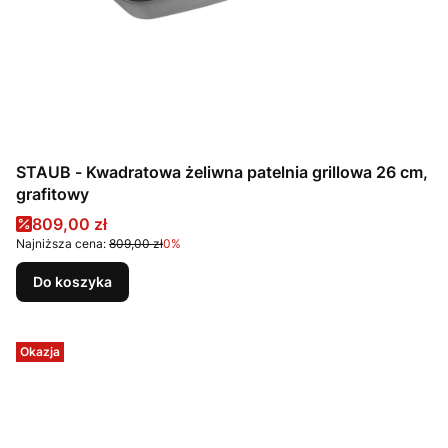
STAUB - Kwadratowa żeliwna patelnia grillowa 26 cm,
grafitowy
Cena promocyjna
809,00 zł
Najniższa cena:
809,00 zł
0%
Do koszyka
Okazja