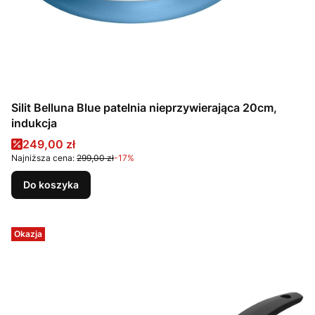
Silit Belluna Blue patelnia nieprzywierająca 20cm,
indukcja
Cena promocyjna
249,00 zł
Najniższa cena:
299,00 zł
-17%
Do koszyka
Okazja