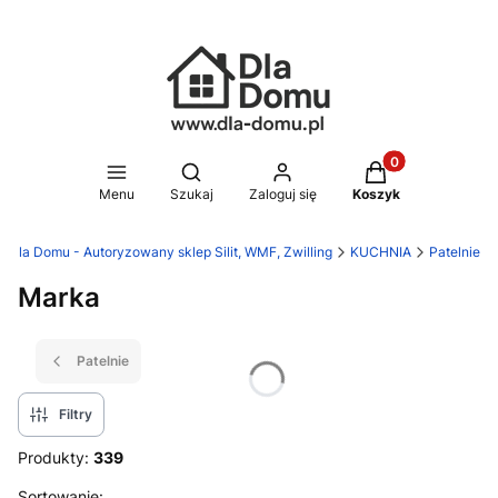
Produkty w koszy
Otwórz wyszukiwarkę
Menu
Szukaj
Zaloguj się
Koszyk
Dla Domu - Autoryzowany sklep Silit, WMF, Zwilling
KUCHNIA
Patelnie
Marka
Patelnie
Filtry
Produkty:
339
Sortowanie: