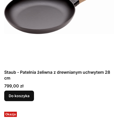
Staub - Patelnia żeliwna z drewnianym uchwytem 28
cm
Cena
799,00 zł
Do koszyka
Okazja