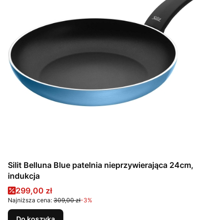
Silit Belluna Blue patelnia nieprzywierająca 24cm,
indukcja
Cena promocyjna
299,00 zł
Najniższa cena:
309,00 zł
-3%
Do koszyka