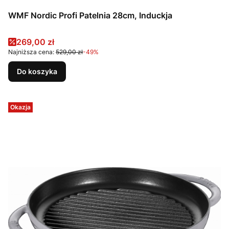
WMF Nordic Profi Patelnia 28cm, Induckja
Cena promocyjna
269,00 zł
Najniższa cena:
529,00 zł
-49%
Do koszyka
Okazja