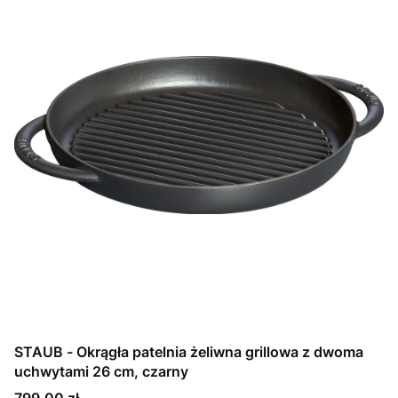
STAUB - Okrągła patelnia żeliwna grillowa z dwoma
uchwytami 26 cm, czarny
Cena