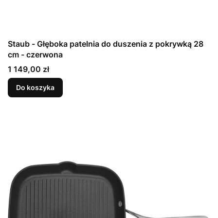
Staub - Głęboka patelnia do duszenia z pokrywką 28
cm - czerwona
Cena
1 149,00 zł
Do koszyka