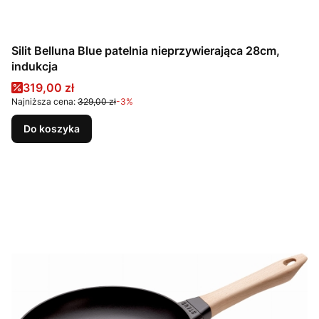
Silit Belluna Blue patelnia nieprzywierająca 28cm,
indukcja
Cena promocyjna
319,00 zł
Najniższa cena:
329,00 zł
-3%
Do koszyka