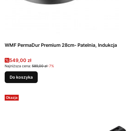
WMF PermaDur Premium 28cm- Patelnia, Indukcja
Cena promocyjna
549,00 zł
Najniższa cena:
589,00 zł
-7%
Do koszyka
Okazja