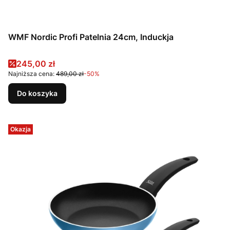
WMF Nordic Profi Patelnia 24cm, Induckja
Cena promocyjna
245,00 zł
Najniższa cena:
489,00 zł
-50%
Do koszyka
Okazja