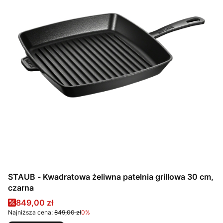
STAUB - Kwadratowa żeliwna patelnia grillowa 30 cm,
czarna
Cena promocyjna
849,00 zł
Najniższa cena:
849,00 zł
0%