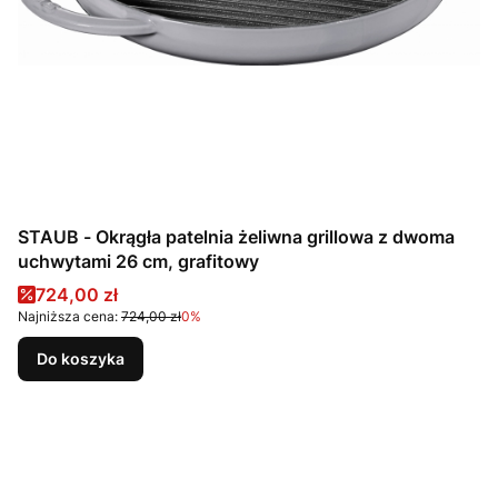
STAUB - Okrągła patelnia żeliwna grillowa z dwoma
uchwytami 26 cm, grafitowy
Cena promocyjna
724,00 zł
Najniższa cena:
724,00 zł
0%
Do koszyka