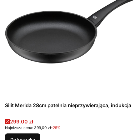
Silit Merida 28cm patelnia nieprzywierająca, indukcja
Cena promocyjna
299,00 zł
Najniższa cena:
399,00 zł
-25%
Do koszyka