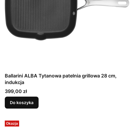
Ballarini ALBA Tytanowa patelnia grillowa 28 cm,
indukcja
Cena
399,00 zł
Do koszyka
Okazja