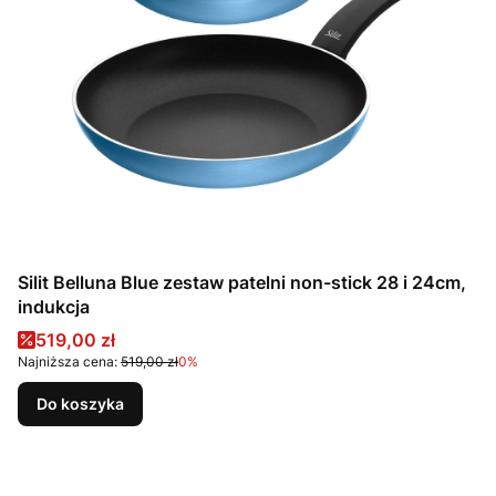
Silit Belluna Blue zestaw patelni non-stick 28 i 24cm,
indukcja
Cena promocyjna
519,00 zł
Najniższa cena:
519,00 zł
0%
Do koszyka