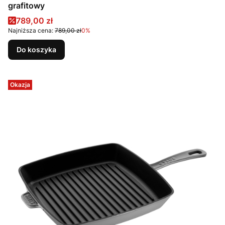
grafitowy
Cena promocyjna
789,00 zł
Najniższa cena:
789,00 zł
0%
Do koszyka
Okazja