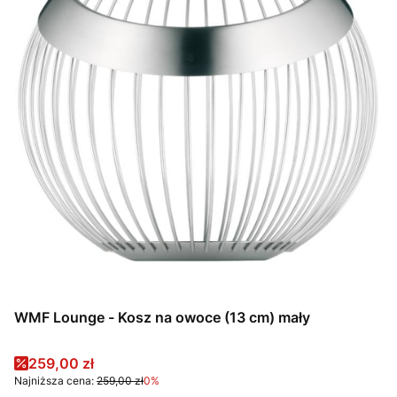
WMF Lounge - Kosz na owoce (13 cm) mały
Cena promocyjna
259,00 zł
Najniższa cena:
259,00 zł
0%