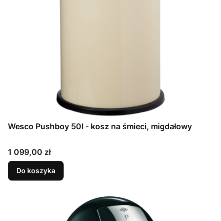
Wesco Pushboy 50l - kosz na śmieci, migdałowy
Cena
1 099,00 zł
Do koszyka