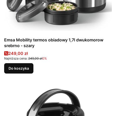
Emsa Mobility termos obiadowy 1,7l dwukomorow
srebrno - szary
Cena promocyjna
249,00 zł
Najniższa cena:
249,00 zł
0%
Do koszyka