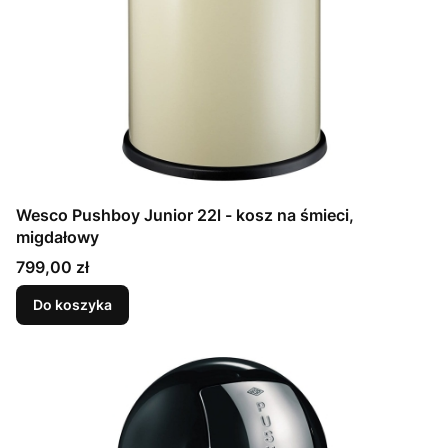
Wesco Pushboy Junior 22l - kosz na śmieci,
migdałowy
Cena
799,00 zł
Do koszyka