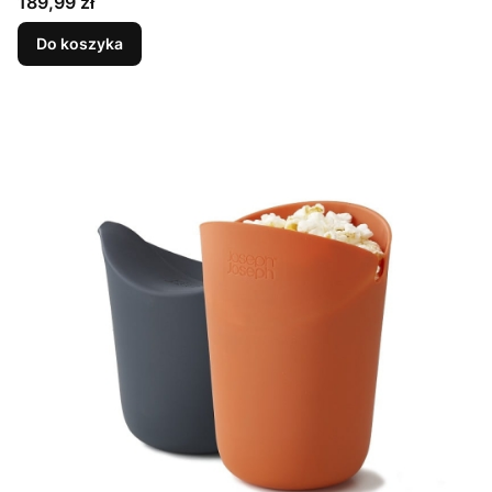
Cena
189,99 zł
Do koszyka