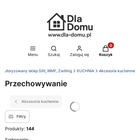
Produkty w koszy
Otwórz wyszukiwarkę
Menu
Szukaj
Zaloguj się
Koszyk
 Autoryzowany sklep Silit, WMF, Zwilling
KUCHNIA
Akcesoria kuchenne
Przechowywanie
Akcesoria kuchenne
Filtry
Produkty:
144
Sortowanie: