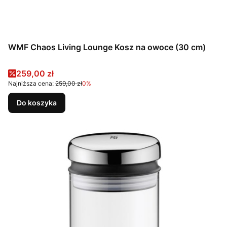
WMF Chaos Living Lounge Kosz na owoce (30 cm)
Cena promocyjna
259,00 zł
Najniższa cena:
259,00 zł
0%
Do koszyka