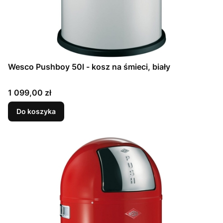
Wesco Pushboy 50l - kosz na śmieci, biały
Cena
1 099,00 zł
Do koszyka