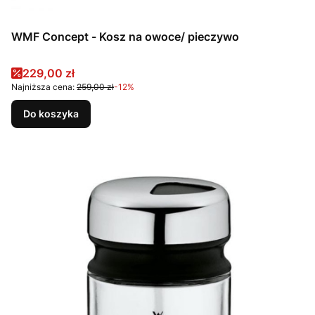
WMF Concept - Kosz na owoce/ pieczywo
Cena promocyjna
229,00 zł
Najniższa cena:
259,00 zł
-12%
Do koszyka