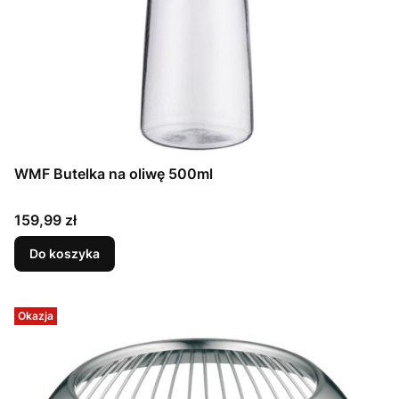
WMF Butelka na oliwę 500ml
Cena
159,99 zł
Do koszyka
Okazja