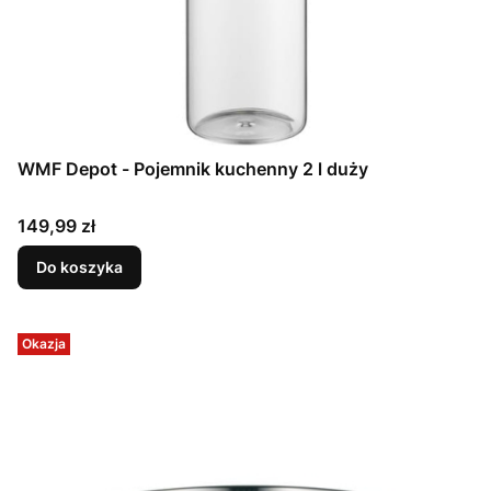
WMF Depot - Pojemnik kuchenny 2 l duży
Cena
149,99 zł
Do koszyka
Okazja