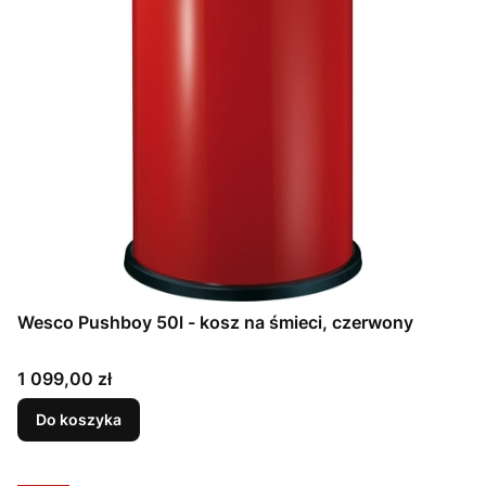
Wesco Pushboy 50l - kosz na śmieci, czerwony
Cena
1 099,00 zł
Do koszyka