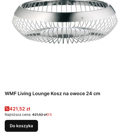
WMF Living Lounge Kosz na owoce 24 cm
Cena promocyjna
421,52 zł
Najniższa cena:
421,52 zł
0%
Do koszyka