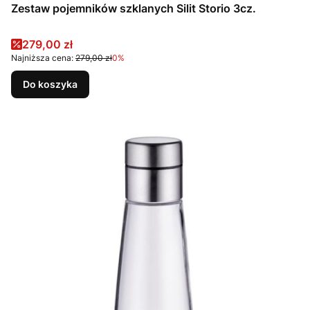
Zestaw pojemników szklanych Silit Storio 3cz.
Cena promocyjna
279,00 zł
Najniższa cena:
279,00 zł
0%
Do koszyka