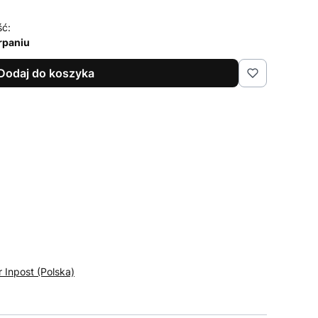
ść:
rpaniu
Dodaj do koszyka
r Inpost (Polska)