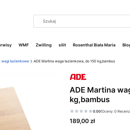
erwisy
WMF
Zwilling
silit
Rosenthal Biała Maria
Blo
wagi łazienkowe
ADE Martina waga łazienkowa, do 150 kg,bambus
ADE Martina wag
kg,bambus
0.00
(Oceny: 0 Recenzj
Cena
189,00 zł