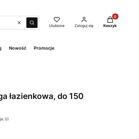
Produkty w kos
Wyczyść
Szukaj
Ulubione
Zaloguj się
Koszyk
g
Nowość
Promocje
a łazienkowa, do 150
e: 0)