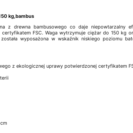
 150 kg,bambus
na z drewna bambusowego co daje niepowtarzalny efe
j certyfikatem FSC. Waga wytrzymuje ciężar do 150 kg or
została wyposażona w wskaźnik niskiego poziomu bate
go z ekologicznej uprawy potwierdzonej certyfikatem F
erii
 cm