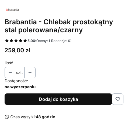
Brabantia - Chlebak prostokątny
stal polerowana/czarny
5.00
(Oceny: 1 Recenzje: 0)
Cena
259,00 zł
Ilość
szt.
Dostępność:
na wyczerpaniu
Dodaj do koszyka
Czas wysyłki:
48 godzin