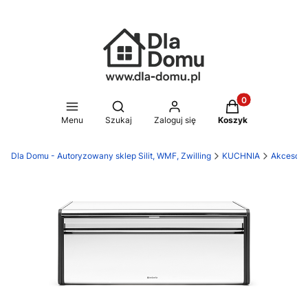
Produkty w koszy
Otwórz wyszukiwarkę
Menu
Szukaj
Zaloguj się
Koszyk
Dla Domu - Autoryzowany sklep Silit, WMF, Zwilling
KUCHNIA
Akcesori