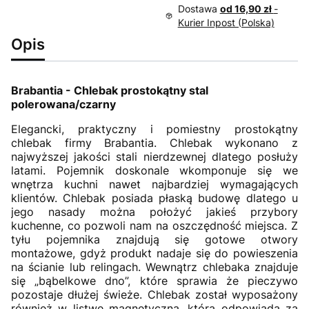
Dostawa
od 16,90 zł
-
Kurier Inpost (Polska)
Opis
Brabantia - Chlebak prostokątny stal
polerowana/czarny
Elegancki, praktyczny i pomiestny prostokątny
chlebak firmy Brabantia. Chlebak wykonano z
najwyższej jakości stali nierdzewnej dlatego posłuży
latami. Pojemnik doskonale wkomponuje się we
wnętrza kuchni nawet najbardziej wymagających
klientów. Chlebak posiada płaską budowę dlatego u
jego nasady można położyć jakieś przybory
kuchenne, co pozwoli nam na oszczędność miejsca. Z
tyłu pojemnika znajdują się gotowe otwory
montażowe, gdyż produkt nadaje się do powieszenia
na ścianie lub relingach. Wewnątrz chlebaka znajduje
się „bąbelkowe dno”, które sprawia że pieczywo
pozostaje dłużej świeże. Chlebak został wyposażony
również w listwę magnetyczną, która odpowiada za