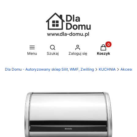
Produkty w koszy
Otwórz wyszukiwarkę
Menu
Szukaj
Zaloguj się
Koszyk
Dla Domu - Autoryzowany sklep Silit, WMF, Zwilling
KUCHNIA
Akcesori