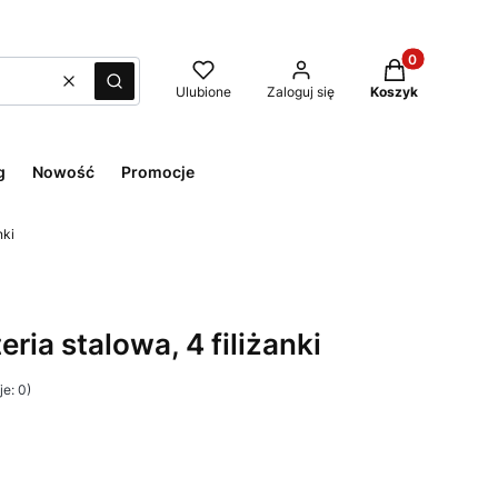
Produkty w kos
Wyczyść
Szukaj
Ulubione
Zaloguj się
Koszyk
g
Nowość
Promocje
nki
teria stalowa, 4 filiżanki
e: 0)