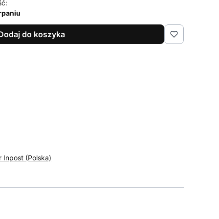
ść:
rpaniu
Dodaj do koszyka
r Inpost (Polska)