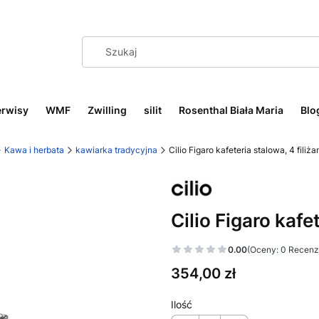
erwisy
WMF
Zwilling
silit
Rosenthal Biała Maria
Blo
Kawa i herbata
kawiarka tradycyjna
Cilio Figaro kafeteria stalowa, 4 filiża
Cilio Figaro kafe
0.00
(Oceny: 0 Recenzj
Cena
354,00 zł
Ilość