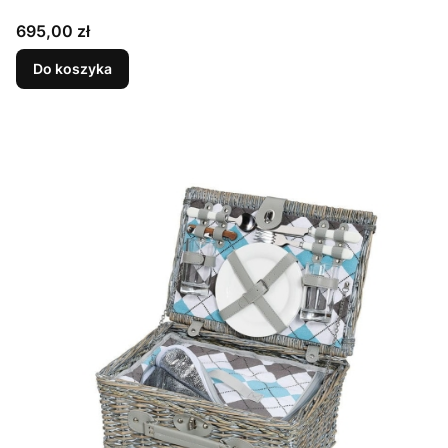
Cena
695,00 zł
Do koszyka