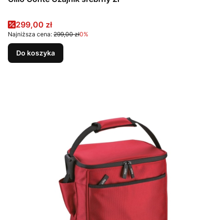
Cena promocyjna
299,00 zł
Najniższa cena:
299,00 zł
0%
Do koszyka