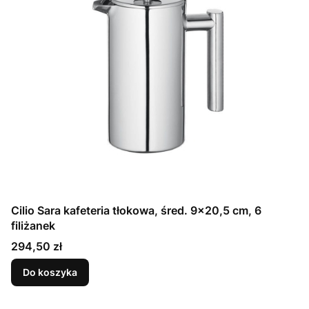
Cilio Sara kafeteria tłokowa, śred. 9x20,5 cm, 6
filiżanek
Cena
294,50 zł
Do koszyka