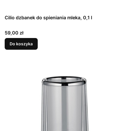
Cilio dzbanek do spieniania mleka, 0,1 l
Cena
59,00 zł
Do koszyka