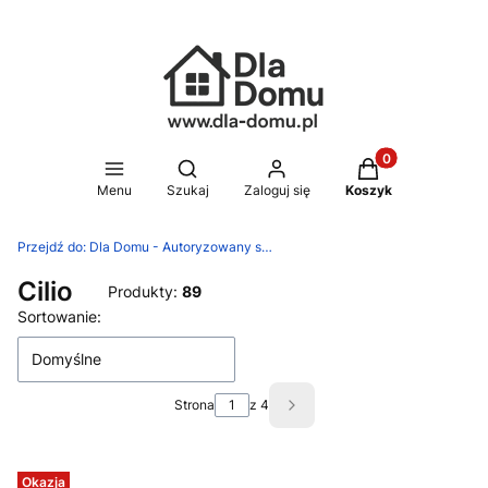
Produkty w koszy
Otwórz wyszukiwarkę
Menu
Szukaj
Zaloguj się
Koszyk
Przejdź do:
Dla Domu - Autoryzowany sklep Silit, WMF, Zwilling
Cilio
Produkty:
89
Lista produktów
Sortowanie:
Domyślne
Strona
z 4
Następne produkty
Okazja