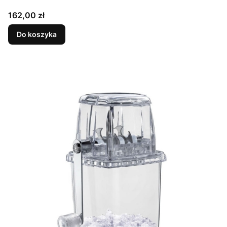
Cena
162,00 zł
Do koszyka