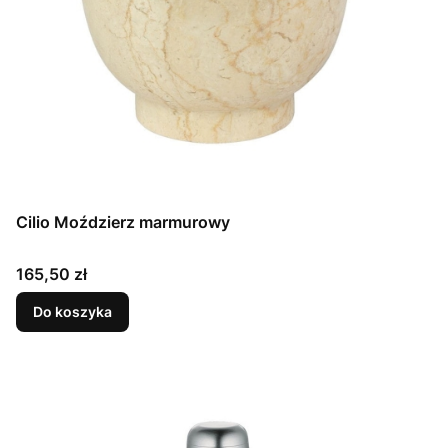
Cilio Moździerz marmurowy
Cena
165,50 zł
Do koszyka