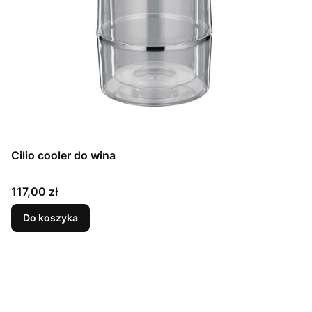
Cilio cooler do wina
Cena
117,00 zł
Do koszyka