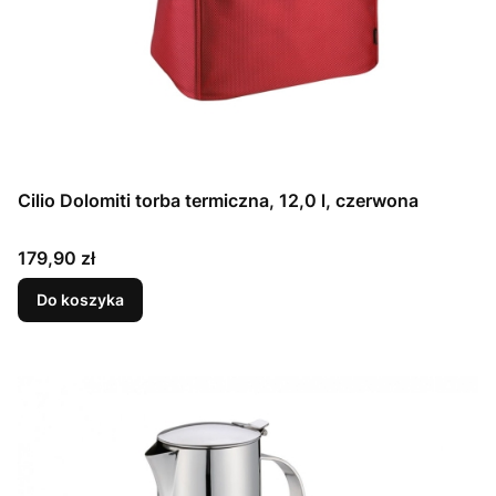
Cilio Dolomiti torba termiczna, 12,0 l, czerwona
Cena
179,90 zł
Do koszyka