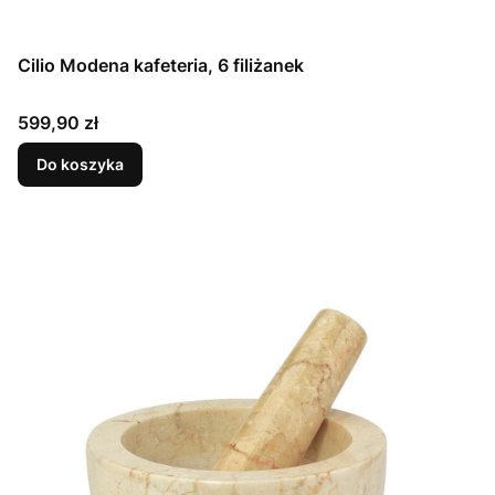
Cilio Modena kafeteria, 6 filiżanek
Cena
599,90 zł
Do koszyka