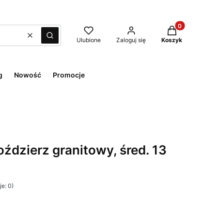
Produkty w kos
Wyczyść
Szukaj
Ulubione
Zaloguj się
Koszyk
g
Nowość
Promocje
ździerz granitowy, śred. 13
e: 0)