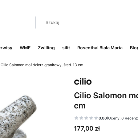
erwisy
WMF
Zwilling
silit
Rosenthal Biała Maria
Blo
Cilio Salomon moździerz granitowy, śred. 13 cm
Cilio Salomon mo
cm
0.00
(Oceny: 0 Recenzj
Cena
177,00 zł