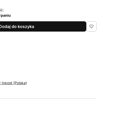
ść:
rpaniu
Dodaj do koszyka
r Inpost (Polska)