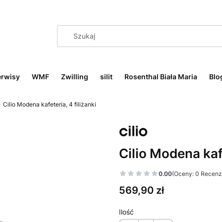
erwisy
WMF
Zwilling
silit
Rosenthal Biała Maria
Blo
Cilio Modena kafeteria, 4 filiżanki
Cilio Modena kafe
0.00
(Oceny: 0 Recenzj
Cena
569,90 zł
Ilość