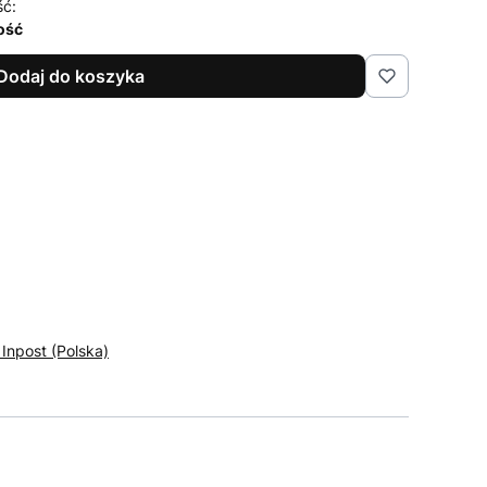
ść:
lość
Dodaj do koszyka
 Inpost (Polska)