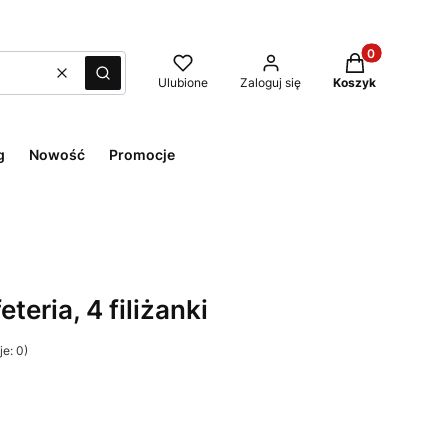
Produkty w kos
Wyczyść
Szukaj
Ulubione
Zaloguj się
Koszyk
g
Nowość
Promocje
teria, 4 filiżanki
e: 0)