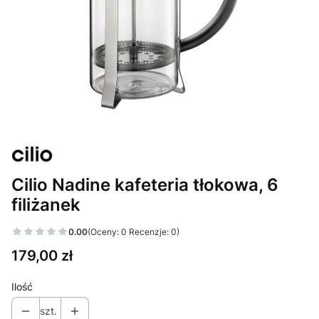
Cilio Nadine kafeteria tłokowa, 6
filiżanek
0.00
(Oceny: 0 Recenzje: 0)
Cena
179,00 zł
Ilość
szt.