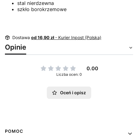
stal nierdzewna
szkło borokrzemowe
Dostawa
od 16,90 zł
- Kurier Inpost (Polska)
Opinie
0.00
Liczba ocen: 0
Oceń i opisz
Linki w stopce
POMOC