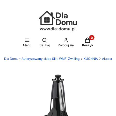
Produkty w koszy
Otwórz wyszukiwarkę
Menu
Szukaj
Zaloguj się
Koszyk
Dla Domu - Autoryzowany sklep Silit, WMF, Zwilling
KUCHNIA
Akcesori