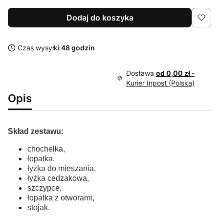
Dodaj do koszyka
Czas wysyłki:
48 godzin
Dostawa
od 0,00 zł
-
Kurier Inpost (Polska)
Opis
Skład zestawu:
chochelka,
łopatka,
łyżka do mieszania,
łyżka cedzakowa,
szczypce,
łopatka z otworami,
stojak.