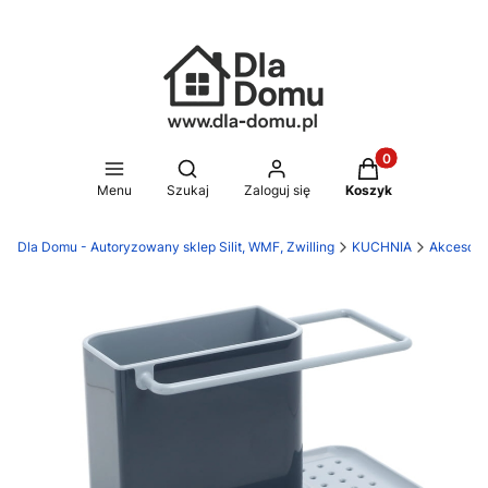
Produkty w koszy
Otwórz wyszukiwarkę
Menu
Szukaj
Zaloguj się
Koszyk
Dla Domu - Autoryzowany sklep Silit, WMF, Zwilling
KUCHNIA
Akcesori