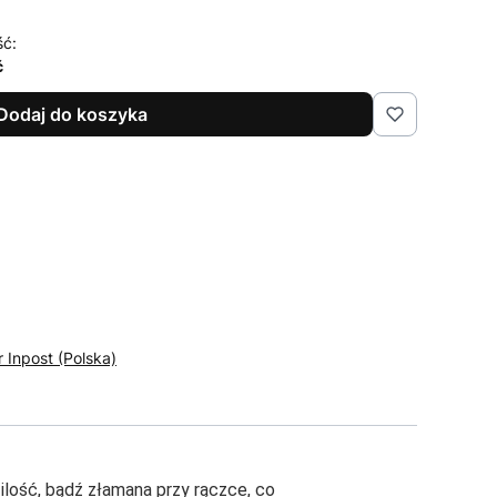
ść:
ć
Dodaj do koszyka
r Inpost (Polska)
ilość, bądź złamana przy rączce, co