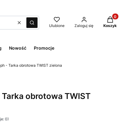
Produkty w kos
Wyczyść
Szukaj
Ulubione
Zaloguj się
Koszyk
g
Nowość
Promocje
ph - Tarka obrotowa TWIST zielona
- Tarka obrotowa TWIST
e: 0)