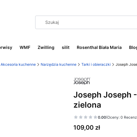
erwisy
WMF
Zwilling
silit
Rosenthal Biała Maria
Blo
Akcesoria kuchenne
Narzędzia kuchenne
Tarki i obieraczki
Joseph Jose
Joseph Joseph 
zielona
0.00
(Oceny: 0 Recenzj
Cena
109,00 zł