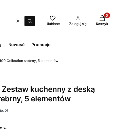
Produkty w kos
Wyczyść
Szukaj
Ulubione
Zaloguj się
Koszyk
g
Nowość
Promocje
00 Collection srebrny, 5 elementów
 Zestaw kuchenny z deską
rebrny, 5 elementów
e: 0)
0 zł