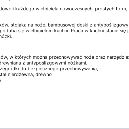
adowoli każdego wielbiciela nowoczesnych, prostych form, 
.
ków, stojaka na noże, bambusowej deski z antypoślizgowy
podoba się wielbicielom kuchni. Praca w kuchni stanie się
nóżki.
w, w których można przechowywać noże oraz narzędzia: łyż
drewniana z antypoślizgowymi nóżkami,
rzegródki do bezpiecznego przechowywania,
stal nierdzewna, drewno
y