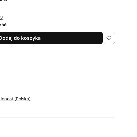
ść:
lość
Dodaj do koszyka
 Inpost (Polska)