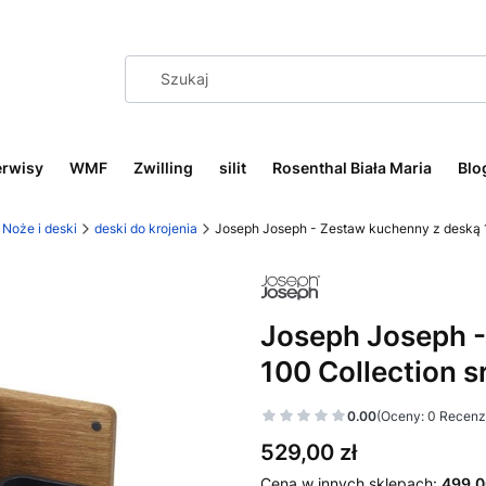
erwisy
WMF
Zwilling
silit
Rosenthal Biała Maria
Blo
Noże i deski
deski do krojenia
Joseph Joseph - Zestaw kuchenny z deską 1
Joseph Joseph -
100 Collection s
0.00
(Oceny: 0 Recenzj
Cena
529,00 zł
Cena w innych sklepach:
499,0