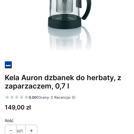
Kela Auron dzbanek do herbaty, z
zaparzaczem, 0,7 l
0.00
(Oceny: 0 Recenzje: 0)
Cena
149,00 zł
Ilość
szt.