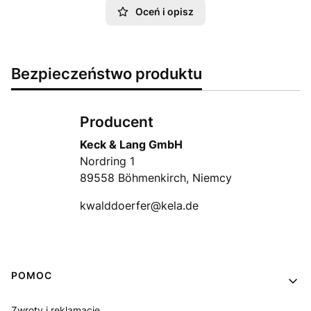
Oceń i opisz
Bezpieczeństwo produktu
Producent
Keck & Lang GmbH
Nordring 1
89558 Böhmenkirch, Niemcy
kwalddoerfer@kela.de
Linki w stopce
POMOC
Zwroty i reklamacje