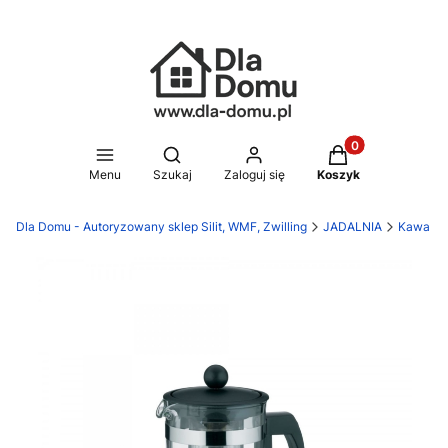
Produkty w koszy
Otwórz wyszukiwarkę
Menu
Szukaj
Zaloguj się
Koszyk
Dla Domu - Autoryzowany sklep Silit, WMF, Zwilling
JADALNIA
Kawa i h