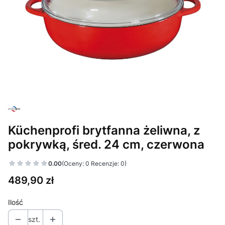
Küchenprofi brytfanna żeliwna, z
pokrywką, śred. 24 cm, czerwona
0.00
(Oceny: 0 Recenzje: 0)
Cena
489,90 zł
Ilość
szt.