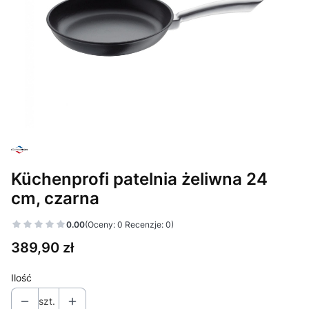
Küchenprofi patelnia żeliwna 24
cm, czarna
0.00
(Oceny: 0 Recenzje: 0)
Cena
389,90 zł
Ilość
szt.