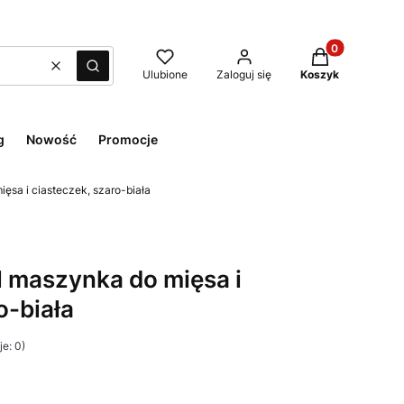
Produkty w kos
Wyczyść
Szukaj
Ulubione
Zaloguj się
Koszyk
g
Nowość
Promocje
ęsa i ciasteczek, szaro-biała
 maszynka do mięsa i
o-biała
e: 0)