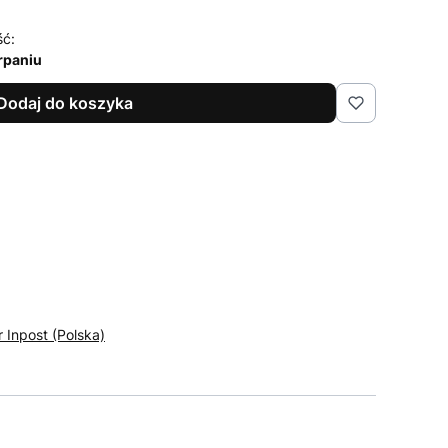
ść:
rpaniu
Dodaj do koszyka
r Inpost (Polska)