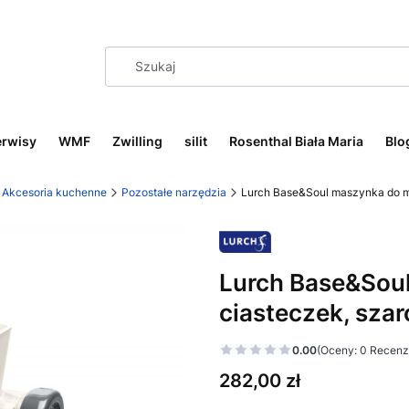
erwisy
WMF
Zwilling
silit
Rosenthal Biała Maria
Blo
Akcesoria kuchenne
Pozostałe narzędzia
Lurch Base&Soul maszynka do mi
Lurch Base&Soul
ciasteczek, szar
0.00
(Oceny: 0 Recenzj
Cena
282,00 zł