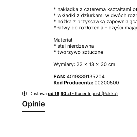
* nakładka z czterema kształtami 
* wkładki z dziurkami w dwóch rozm
* nóżka z przyssawką zapewniająca
* łatwy do rozłożenia - części ma
Materiał
* stal nierdzewna
* tworzywo sztuczne
Wymiary: 22 x 13 x 30 cm
EAN:
4019889135204
Kod Producenta:
00200500
Dostawa
od 16,90 zł
- Kurier Inpost (Polska)
Opinie