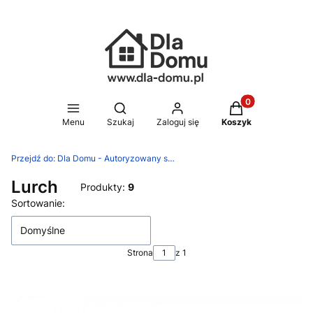
Produkty w koszy
Otwórz wyszukiwarkę
Menu
Szukaj
Zaloguj się
Koszyk
Przejdź do:
Dla Domu - Autoryzowany sklep Silit, WMF, Zwilling
Lurch
Produkty:
9
Lista produktów
Sortowanie:
Domyślne
Strona
z 1