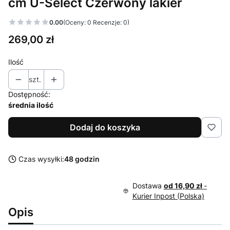
cm U-Select Czerwony lakier
0.00
(Oceny: 0 Recenzje: 0)
Cena
269,00 zł
Ilość
szt.
Dostępność:
średnia ilość
Dodaj do koszyka
Czas wysyłki:
48 godzin
Dostawa
od 16,90 zł
-
Kurier Inpost (Polska)
Opis