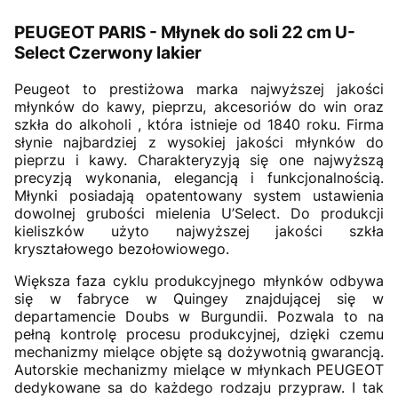
PEUGEOT PARIS - Młynek do soli 22 cm U-
Select Czerwony lakier
Peugeot to prestiżowa marka najwyższej jakości
młynków do kawy, pieprzu, akcesoriów do win oraz
szkła do alkoholi , która istnieje od 1840 roku. Firma
słynie najbardziej z wysokiej jakości młynków do
pieprzu i kawy. Charakteryzyją się one najwyższą
precyzją wykonania, elegancją i funkcjonalnością.
Młynki posiadają opatentowany system ustawienia
dowolnej grubości mielenia U’Select. Do produkcji
kieliszków użyto najwyższej jakości szkła
kryształowego bezołowiowego.
Większa faza cyklu produkcyjnego młynków odbywa
się w fabryce w Quingey znajdującej się w
departamencie Doubs w Burgundii. Pozwala to na
pełną kontrolę procesu produkcyjnej, dzięki czemu
mechanizmy mielące objęte są dożywotnią gwarancją.
Autorskie mechanizmy mielące w młynkach PEUGEOT
dedykowane sa do każdego rodzaju przypraw. I tak