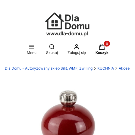
Produkty w koszy
Otwórz wyszukiwarkę
Menu
Szukaj
Zaloguj się
Koszyk
Dla Domu - Autoryzowany sklep Silit, WMF, Zwilling
KUCHNIA
Akcesori