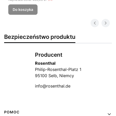
Do koszyka
Bezpieczeństwo produktu
Producent
Rosenthal
Philip-Rosenthal-Platz 1
95100 Selb, Niemcy
info@rosenthal.de
Linki w stopce
POMOC