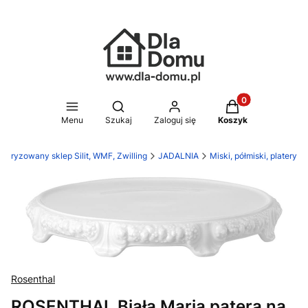
Produkty w koszy
Otwórz wyszukiwarkę
Menu
Szukaj
Zaloguj się
Koszyk
toryzowany sklep Silit, WMF, Zwilling
JADALNIA
Miski, półmiski, platery
Rosenthal
ROSENTHAL Biała Maria patera na