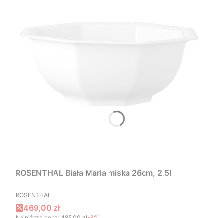
ROSENTHAL Biała Maria miska 26cm, 2,5l
PRODUCENT
ROSENTHAL
Cena promocyjna
469,00 zł
Najniższa cena:
485,00 zł
-3%