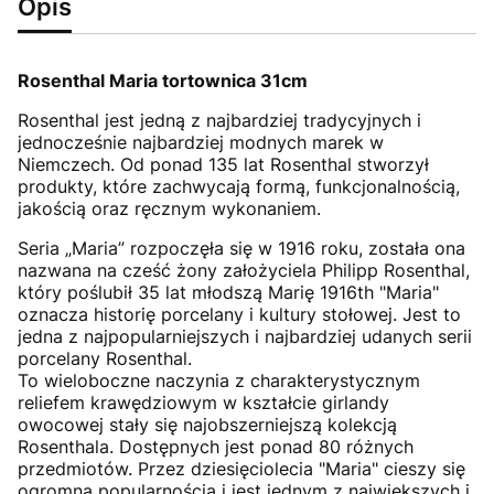
Opis
Rosenthal Maria tortownica 31cm
Rosenthal jest jedną z najbardziej tradycyjnych i
jednocześnie najbardziej modnych marek w
Niemczech. Od ponad 135 lat Rosenthal stworzył
produkty, które zachwycają formą, funkcjonalnością,
jakością oraz ręcznym wykonaniem.
Seria „Maria” rozpoczęła się w 1916 roku, została ona
nazwana na cześć żony założyciela Philipp Rosenthal,
który poślubił 35 lat młodszą Marię 1916th "Maria"
oznacza historię porcelany i kultury stołowej. Jest to
jedna z najpopularniejszych i najbardziej udanych serii
porcelany Rosenthal.
To wieloboczne naczynia z charakterystycznym
reliefem krawędziowym w kształcie girlandy
owocowej stały się najobszerniejszą kolekcją
Rosenthala. Dostępnych jest ponad 80 różnych
przedmiotów. Przez dziesięciolecia "Maria" cieszy się
ogromną popularnością i jest jednym z największych i