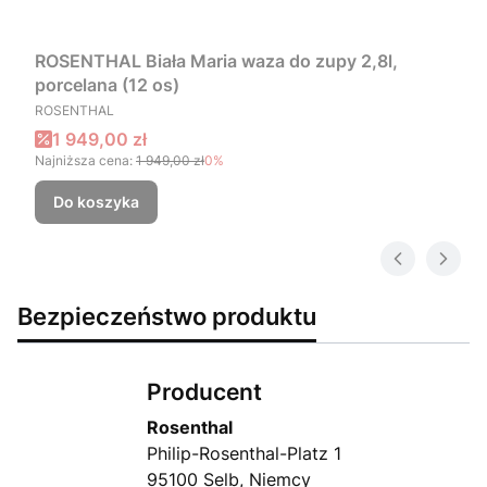
ROSENTHAL Biała Maria waza do zupy 2,8l,
porcelana (12 os)
PRODUCENT
ROSENTHAL
Cena promocyjna
1 949,00 zł
Najniższa cena:
1 949,00 zł
0%
Do koszyka
Bezpieczeństwo produktu
Producent
Rosenthal
Philip-Rosenthal-Platz 1
95100 Selb, Niemcy