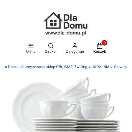
Produkty w koszy
Otwórz wyszukiwarkę
Menu
Szukaj
Zaloguj się
Koszyk
Dla Domu - Autoryzowany sklep Silit, WMF, Zwilling
JADALNIA
Serwisy