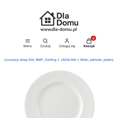
Produkty w koszy
Otwórz wyszukiwarkę
Menu
Szukaj
Zaloguj się
Koszyk
toryzowany sklep Silit, WMF, Zwilling
JADALNIA
Miski, półmiski, platery