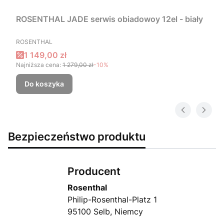
ROSENTHAL JADE serwis obiadowoy 12el - biały
PRODUCENT
ROSENTHAL
Cena promocyjna
1 149,00 zł
Najniższa cena:
1 279,00 zł
-10%
Do koszyka
Bezpieczeństwo produktu
Producent
Rosenthal
Philip-Rosenthal-Platz 1
95100 Selb, Niemcy