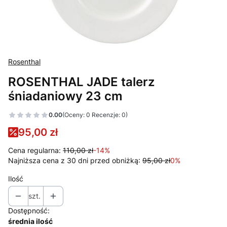
Rosenthal
ROSENTHAL JADE talerz
śniadaniowy 23 cm
0.00
(Oceny: 0 Recenzje: 0)
95,00 zł
Cena regularna:
110,00 zł
-14%
Najniższa cena z 30 dni przed obniżką:
95,00 zł
0%
Ilość
szt.
Dostępność:
średnia ilość