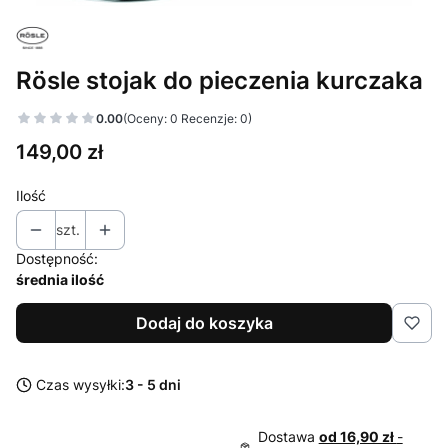
Rösle stojak do pieczenia kurczaka
0.00
(Oceny: 0 Recenzje: 0)
Cena
149,00 zł
Ilość
szt.
Dostępność:
średnia ilość
Dodaj do koszyka
Czas wysyłki:
3 - 5 dni
Dostawa
od 16,90 zł
-