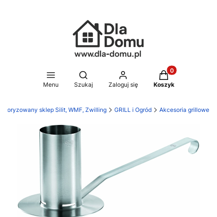
Produkty w koszy
Otwórz wyszukiwarkę
Menu
Szukaj
Zaloguj się
Koszyk
utoryzowany sklep Silit, WMF, Zwilling
GRILL i Ogród
Akcesoria grillowe