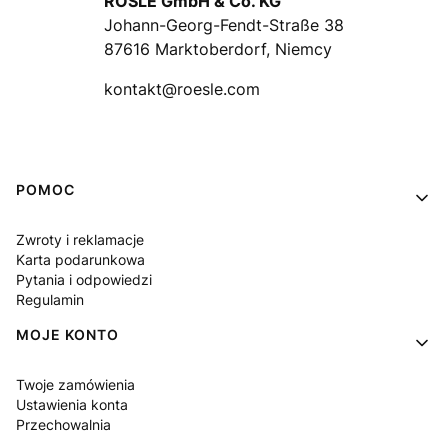
RÖSLE GmbH & Co. KG
Johann-Georg-Fendt-Straße 38
87616 Marktoberdorf, Niemcy
kontakt@roesle.com
Linki w stopce
POMOC
Zwroty i reklamacje
Karta podarunkowa
Pytania i odpowiedzi
Regulamin
MOJE KONTO
Twoje zamówienia
Ustawienia konta
Przechowalnia