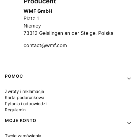
Producent
WMF GmbH
Platz 1
Niemcy
73312 Geislingen an der Steige, Polska
contact@wmf.com
Linki w stopce
POMOC
Zwroty i reklamacje
Karta podarunkowa
Pytania i odpowiedzi
Regulamin
MOJE KONTO
Twoje zamówienia