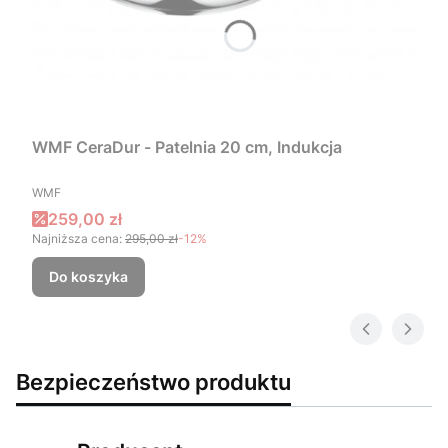
WMF CeraDur - Patelnia 20 cm, Indukcja
PRODUCENT
WMF
Cena promocyjna
259,00 zł
Najniższa cena:
295,00 zł
-12%
Do koszyka
Bezpieczeństwo produktu