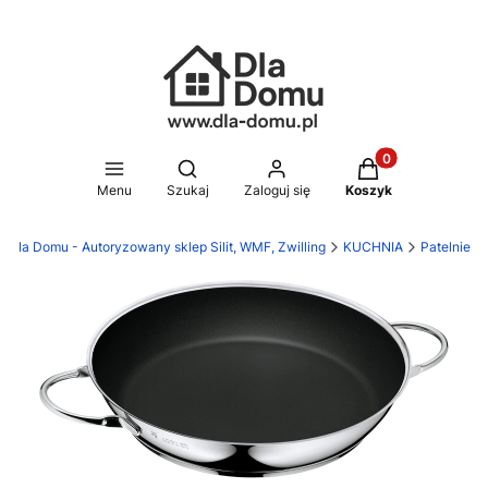
Produkty w koszy
Otwórz wyszukiwarkę
Menu
Szukaj
Zaloguj się
Koszyk
Dla Domu - Autoryzowany sklep Silit, WMF, Zwilling
KUCHNIA
Patelnie