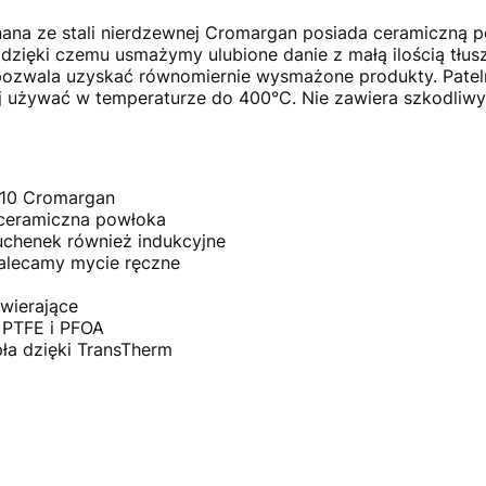
ana ze stali nierdzewnej Cromargan posiada ceramiczną 
dzięki czemu usmażymy ulubione danie z małą ilością tłu
 pozwala uzyskać równomiernie wysmażone produkty. Patel
ej używać w temperaturze do 400°C. Nie zawiera szkodliw
8/10 Cromargan
 ceramiczna powłoka
kuchenek również indukcyjne
alecamy mycie ręczne
wierające
 PTFE i PFOA
ła dzięki TransTherm