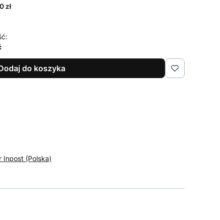
0 zł
ść:
ć
Dodaj do koszyka
r Inpost (Polska)