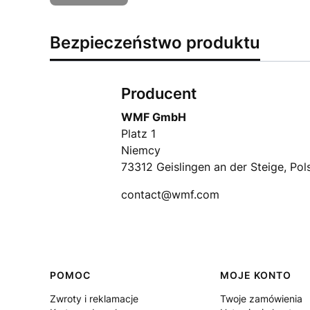
Bezpieczeństwo produktu
Producent
WMF GmbH
Platz 1
Niemcy
73312 Geislingen an der Steige, Pol
contact@wmf.com
Linki w stopce
POMOC
MOJE KONTO
Zwroty i reklamacje
Twoje zamówienia