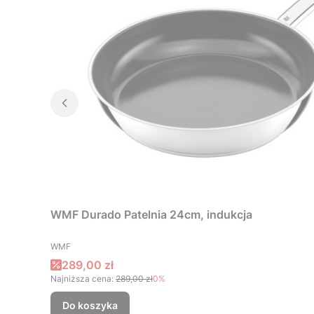
WMF Durado Patelnia 24cm, indukcja
PRODUCENT
WMF
Cena promocyjna
289,00 zł
Najniższa cena:
289,00 zł
0%
Do koszyka