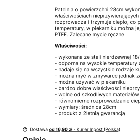
Patelnia o powierzchni 28cm wykon
właściwościach nieprzywierających 
rozprowadza i trzymuje ciepło, co
temperatury, w piekarniku można j
PTFE. Zalecane mycie ręczne
Właściwości:
- wykonana ze stali nierdzewnej 1
- odporna na wysokie temperatury
- nadaje się na wszystkie rodzaje 
- można myć w zmywarce jednak z
- można używać w piekarniku
- bardzo dobre właściwości nieprzy
- wolne od szkodliwych materiałów
- równomierne rozprowadzanie ciep
- wymiary: średnica 28cm
- produkt z 2letnią gwarancją
Dostawa
od 16,90 zł
- Kurier Inpost (Polska)
Opinie