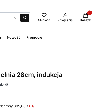
Produkty w kos
Wyczyść
Szukaj
Ulubione
Zaloguj się
Koszyk
g
Nowość
Promocje
lnia 28cm, indukcja
je: 0)
obniżką:
399,00 zł
0%