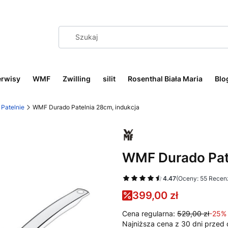
erwisy
WMF
Zwilling
silit
Rosenthal Biała Maria
Blo
Patelnie
WMF Durado Patelnia 28cm, indukcja
WMF Durado Pate
4.47
(Oceny: 55 Recenz
399,00 zł
Cena regularna:
529,00 zł
-25%
Najniższa cena z 30 dni przed 