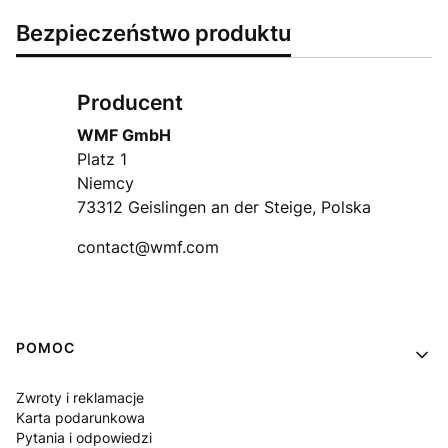
Bezpieczeństwo produktu
Producent
WMF GmbH
Platz 1
Niemcy
73312 Geislingen an der Steige, Polska
contact@wmf.com
Linki w stopce
POMOC
Zwroty i reklamacje
Karta podarunkowa
Pytania i odpowiedzi