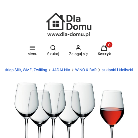
Produkty w koszy
Otwórz wyszukiwarkę
Menu
Szukaj
Zaloguj się
Koszyk
 sklep Silit, WMF, Zwilling
JADALNIA
WINO & BAR
szklanki i kieliszki