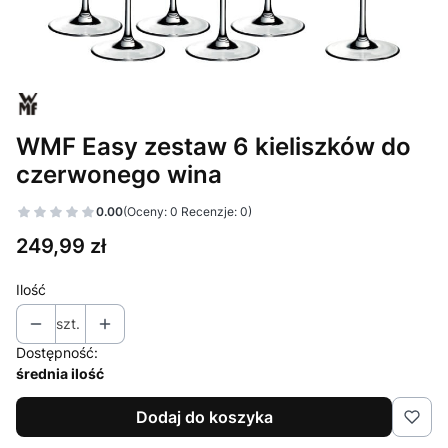
WMF Easy zestaw 6 kieliszków do
czerwonego wina
0.00
(Oceny: 0 Recenzje: 0)
Cena
249,99 zł
Ilość
szt.
Dostępność:
średnia ilość
Dodaj do koszyka