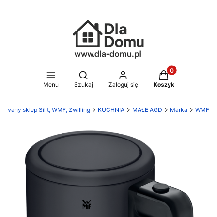
Produkty w koszy
Otwórz wyszukiwarkę
Menu
Szukaj
Zaloguj się
Koszyk
owany sklep Silit, WMF, Zwilling
KUCHNIA
MAŁE AGD
Marka
WMF