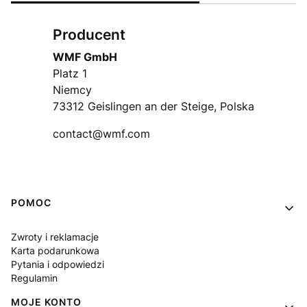
Producent
WMF GmbH
Platz 1
Niemcy
73312 Geislingen an der Steige, Polska
contact@wmf.com
Linki w stopce
POMOC
Zwroty i reklamacje
Karta podarunkowa
Pytania i odpowiedzi
Regulamin
MOJE KONTO