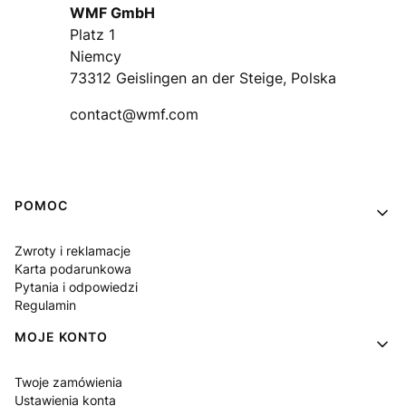
WMF GmbH
Platz 1
Niemcy
73312 Geislingen an der Steige, Polska
contact@wmf.com
Linki w stopce
POMOC
Zwroty i reklamacje
Karta podarunkowa
Pytania i odpowiedzi
Regulamin
MOJE KONTO
Twoje zamówienia
Ustawienia konta