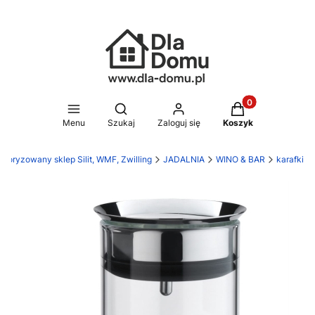
Produkty w koszy
Otwórz wyszukiwarkę
Menu
Szukaj
Zaloguj się
Koszyk
utoryzowany sklep Silit, WMF, Zwilling
JADALNIA
WINO & BAR
karafki