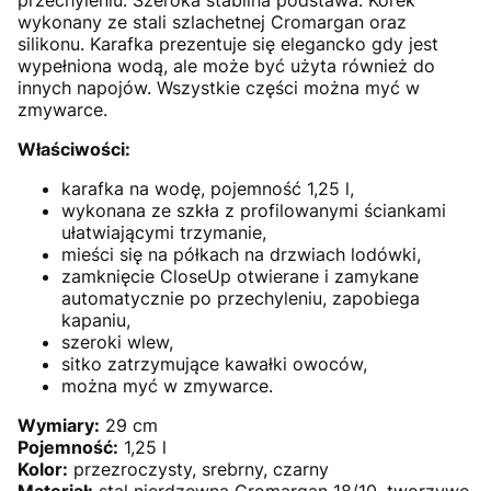
przechyleniu. Szeroka stabilna podstawa. Korek
wykonany ze stali szlachetnej Cromargan oraz
silikonu. Karafka prezentuje się elegancko gdy jest
wypełniona wodą, ale może być użyta również do
innych napojów. Wszystkie części można myć w
zmywarce.
Właściwości:
karafka na wodę, pojemność 1,25 l,
wykonana ze szkła z profilowanymi ściankami
ułatwiającymi trzymanie,
mieści się na półkach na drzwiach lodówki,
zamknięcie CloseUp otwierane i zamykane
automatycznie po przechyleniu, zapobiega
kapaniu,
szeroki wlew,
sitko zatrzymujące kawałki owoców,
można myć w zmywarce.
Wymiary:
29 cm
Pojemność:
1,25 l
Kolor:
przezroczysty, srebrny, czarny