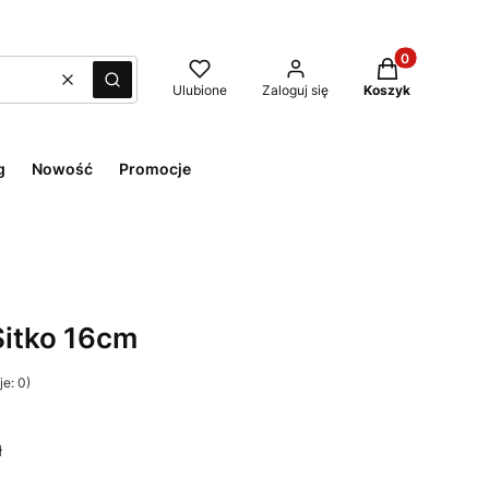
Produkty w kos
Wyczyść
Szukaj
Ulubione
Zaloguj się
Koszyk
g
Nowość
Promocje
Sitko 16cm
e: 0)
ł