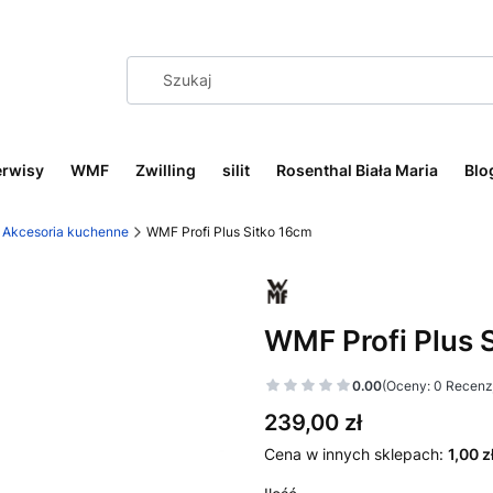
erwisy
WMF
Zwilling
silit
Rosenthal Biała Maria
Blo
Akcesoria kuchenne
WMF Profi Plus Sitko 16cm
WMF Profi Plus 
0.00
(Oceny: 0 Recenzj
Cena
239,00 zł
Cena w innych sklepach:
1,00 z