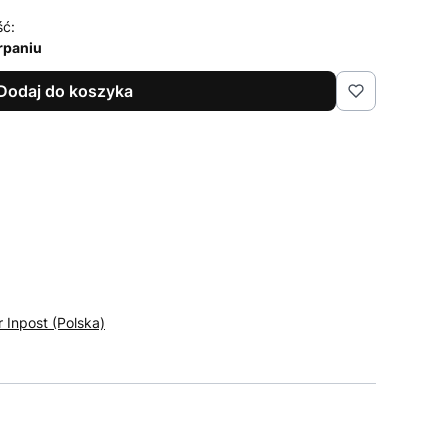
ść:
rpaniu
Dodaj do koszyka
r Inpost (Polska)