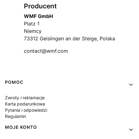
Producent
WMF GmbH
Platz 1
Niemcy
73312 Geislingen an der Steige, Polska
contact@wmf.com
Linki w stopce
POMOC
Zwroty i reklamacje
Karta podarunkowa
Pytania i odpowiedzi
Regulamin
MOJE KONTO