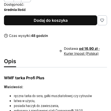
Dostępność:
średnia ilość
Dodaj do koszyka
Czas wysyłki:
48 godzin
Dostawa
od 16,90 zł
-
Kurier Inpost (Polska)
Opis
WMF tarka Profi Plus
Właściwości:
ręczna tarka do sera, gałki muszkatołowej czy cytrusów
łatwa w użyciu,
posiada haczyk do zawieszania,
wykonana z nierdzewnej stali Cromargan® 18/10,