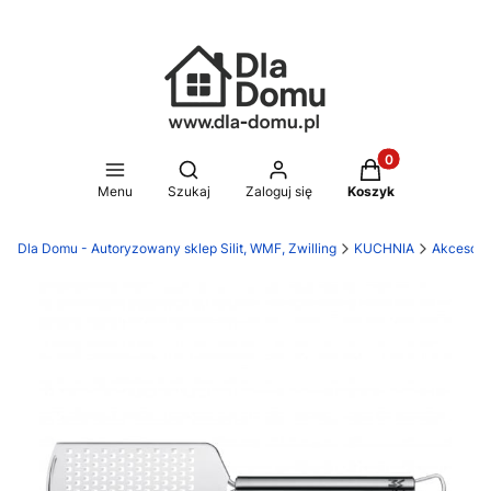
Produkty w koszy
Otwórz wyszukiwarkę
Menu
Szukaj
Zaloguj się
Koszyk
Dla Domu - Autoryzowany sklep Silit, WMF, Zwilling
KUCHNIA
Akcesori