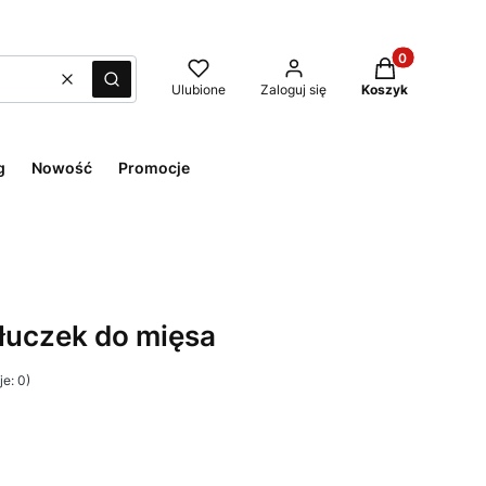
Produkty w kos
Wyczyść
Szukaj
Ulubione
Zaloguj się
Koszyk
g
Nowość
Promocje
tłuczek do mięsa
e: 0)