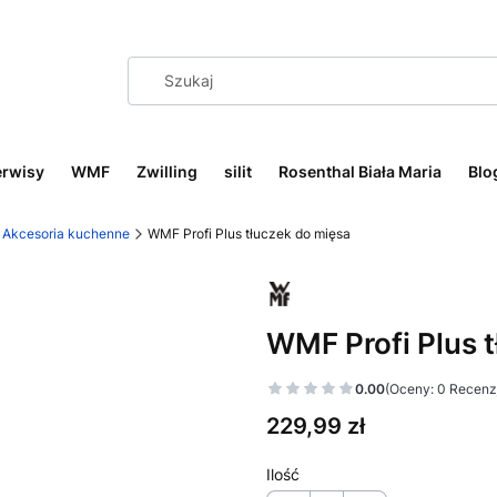
erwisy
WMF
Zwilling
silit
Rosenthal Biała Maria
Blo
Akcesoria kuchenne
WMF Profi Plus tłuczek do mięsa
WMF Profi Plus 
0.00
(Oceny: 0 Recenzj
Cena
229,99 zł
Ilość