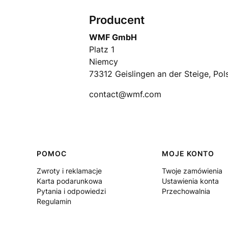
Producent
WMF GmbH
Platz 1
Niemcy
73312 Geislingen an der Steige, Pol
contact@wmf.com
Linki w stopce
POMOC
MOJE KONTO
Zwroty i reklamacje
Twoje zamówienia
Karta podarunkowa
Ustawienia konta
Pytania i odpowiedzi
Przechowalnia
Regulamin