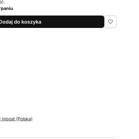
ść:
rpaniu
Dodaj do koszyka
r Inpost (Polska)