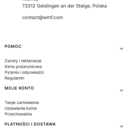
73312 Geislingen an der Steige, Polska
contact@wmf.com
Linki w stopce
POMOC
Zwroty i reklamacje
Karta podarunkowa
Pytania i odpowiedzi
Regulamin
MOJE KONTO
Twoje zamówienia
Ustawienia konta
Przechowalnia
PŁATNOŚCI I DOSTAWA