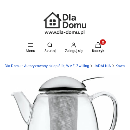
Produkty w koszy
Otwórz wyszukiwarkę
Menu
Szukaj
Zaloguj się
Koszyk
Dla Domu - Autoryzowany sklep Silit, WMF, Zwilling
JADALNIA
Kawa i h