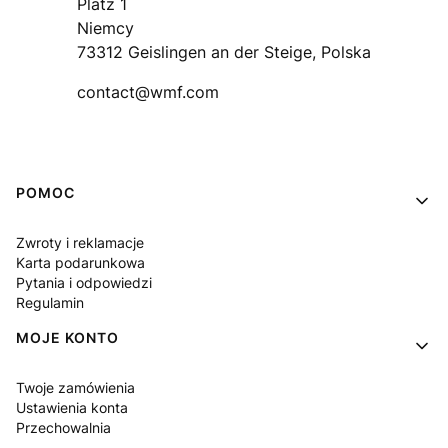
Platz 1
Niemcy
73312 Geislingen an der Steige, Polska
contact@wmf.com
Linki w stopce
POMOC
Zwroty i reklamacje
Karta podarunkowa
Pytania i odpowiedzi
Regulamin
MOJE KONTO
Twoje zamówienia
Ustawienia konta
Przechowalnia