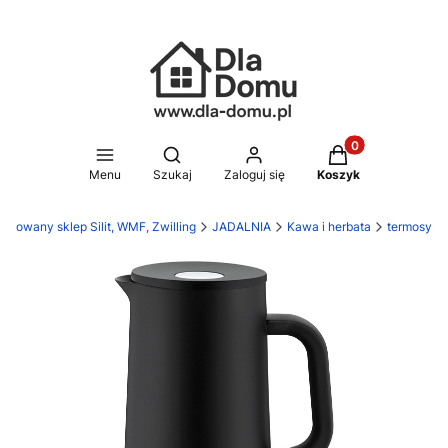
Produkty w koszy
Otwórz wyszukiwarkę
Menu
Szukaj
Zaloguj się
Koszyk
yzowany sklep Silit, WMF, Zwilling
JADALNIA
Kawa i herbata
termosy