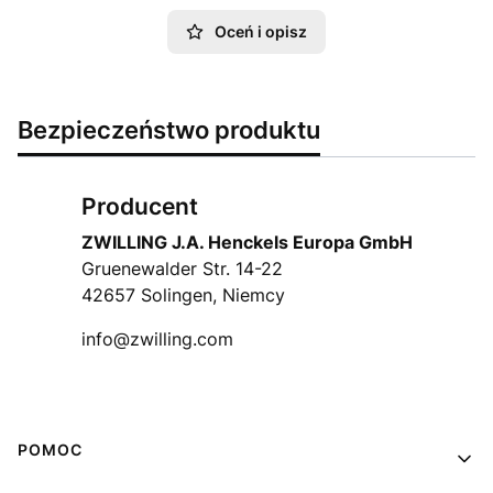
Oceń i opisz
Bezpieczeństwo produktu
Producent
ZWILLING J.A. Henckels Europa GmbH
Gruenewalder Str. 14-22
42657 Solingen, Niemcy
info@zwilling.com
Linki w stopce
POMOC