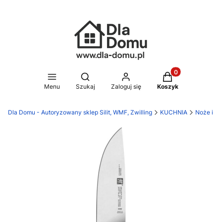
Produkty w koszy
Otwórz wyszukiwarkę
Menu
Szukaj
Zaloguj się
Koszyk
Dla Domu - Autoryzowany sklep Silit, WMF, Zwilling
KUCHNIA
Noże i de