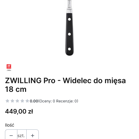
ZWILLING Pro - Widelec do mięsa
18 cm
0.00
(Oceny: 0 Recenzje: 0)
Cena
449,00 zł
Ilość
szt.