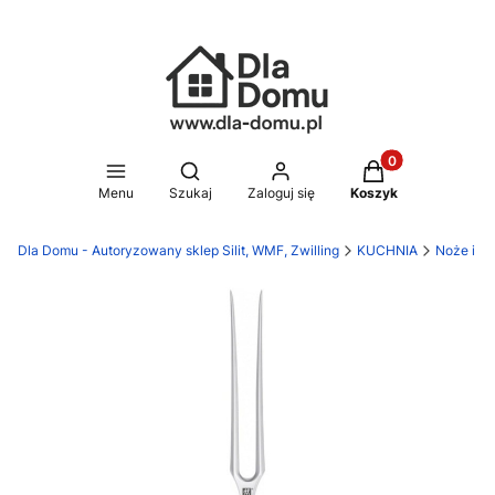
Produkty w koszy
Otwórz wyszukiwarkę
Menu
Szukaj
Zaloguj się
Koszyk
Dla Domu - Autoryzowany sklep Silit, WMF, Zwilling
KUCHNIA
Noże i de