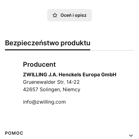
Oceń i opisz
Bezpieczeństwo produktu
Producent
ZWILLING J.A. Henckels Europa GmbH
Gruenewalder Str. 14-22
42657 Solingen, Niemcy
info@zwilling.com
Linki w stopce
POMOC